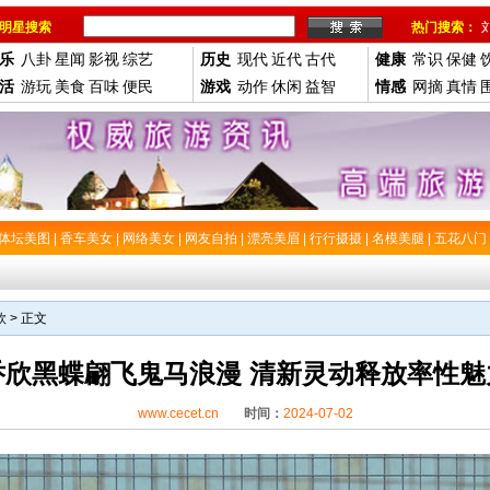
明星搜索
热门搜索：
乐
八卦
星闻
影视
综艺
历史
现代
近代
古代
健康
常识
保健
活
游玩
美食
百味
便民
游戏
动作
休闲
益智
情感
网摘
真情
体坛美图
|
香车美女
|
网络美女
|
网友自拍
|
漂亮美眉
|
行行摄摄
|
名模美腿
|
五花八门
欣
> 正文
乔欣黑蝶翩飞鬼马浪漫 清新灵动释放率性魅
www.cecet.cn
时间：
2024-07-02