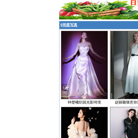
§
明星写真
钟楚曦织就光影绮境
赵丽颖惬意弥