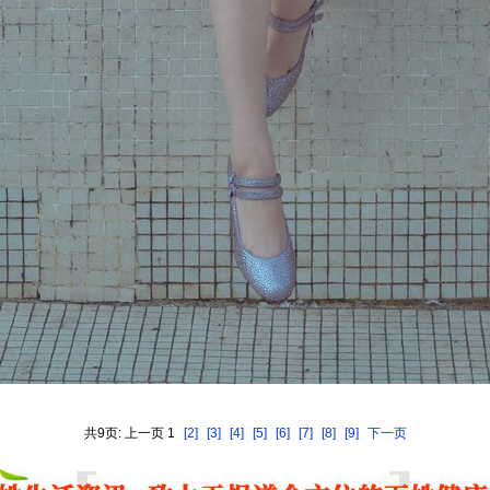
共9页: 上一页 1
[2]
[3]
[4]
[5]
[6]
[7]
[8]
[9]
下一页