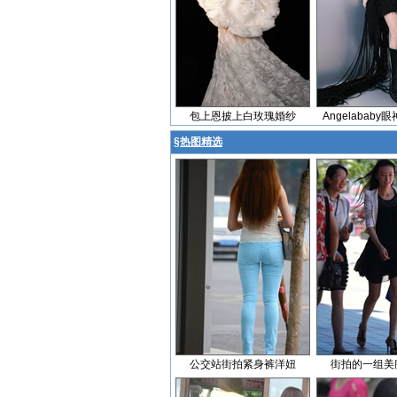
包上恩披上白玫瑰婚纱
Angelabab
§
热图精选
公交站街拍紧身裤洋妞
街拍的一组美