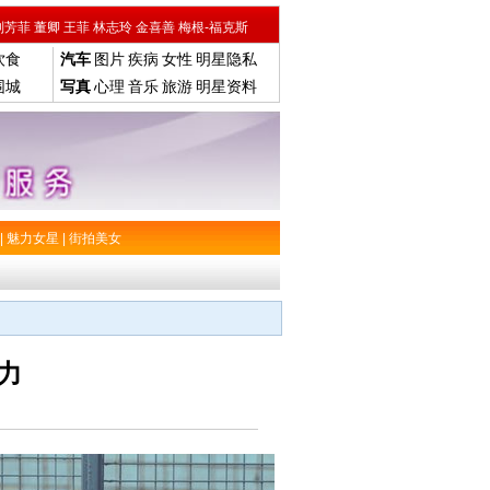
刘芳菲
董卿
王菲
林志玲
金喜善
梅根-福克斯
饮食
汽车
图片
疾病
女性
明星隐私
围城
写真
心理
音乐
旅游
明星资料
|
魅力女星
|
街拍美女
力