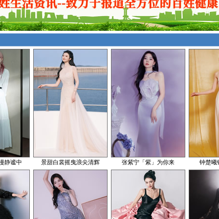
漫静谧中
景甜白裳摇曳浪尖清辉
张紫宁「紫」为你来
钟楚曦