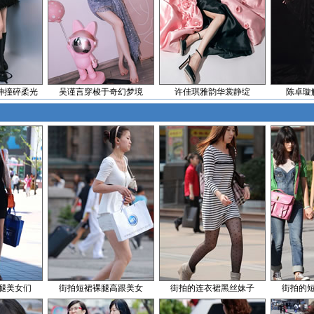
y眼神撞碎柔光
吴谨言穿梭于奇幻梦境
许佳琪雅韵华裳静绽
陈卓璇
腿美女们
街拍短裙裸腿高跟美女
街拍的连衣裙黑丝妹子
街拍的