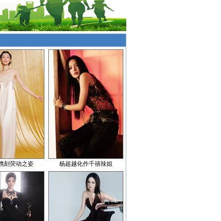
镌刻荧动之姿
杨超越化作千禧辣姐