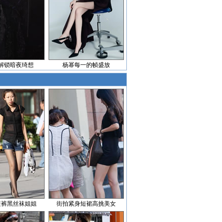
解锁暗夜绮想
杨幂每一的帧盛放
短裤黑丝袜姐姐
街拍紧身短裙高挑美女