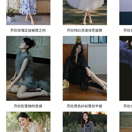
乔欣玫瑰绽放裙摆之间
乔欣纯白浪漫绿意簇拥
乔欣
乔欣彰显独特质感
乔欣黑色衬衫蕾丝半裙
乔欣