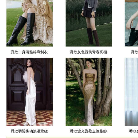
乔欣一身清雅棉麻制衣
乔欣灰色西装青春亮相
乔
乔欣羽翼拂动浪漫萦绕
乔欣波光盈盈点缀曼妙
乔欣