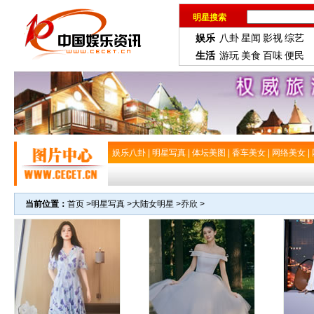
明星搜索
娱乐
八卦
星闻
影视
综艺
生活
游玩
美食
百味
便民
娱乐八卦
|
明星写真
|
体坛美图
|
香车美女
|
网络美女
|
当前位置：
首页
>
明星写真
>
大陆女明星
>
乔欣
>