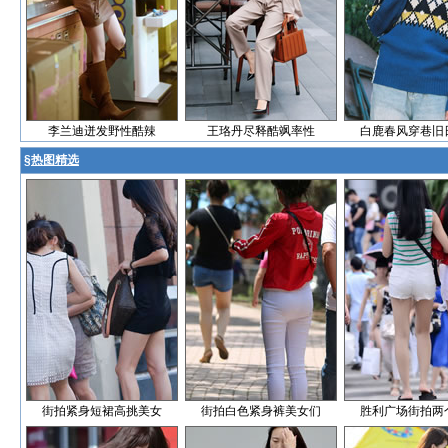
李兰迪迸发野性酷辣
王珞丹尽释酷飒率性
白鹿春风穿巷旧
§
热图精选
街拍紧身短裙高挑美女
街拍白色紧身裤美女们
胜利广场街拍两