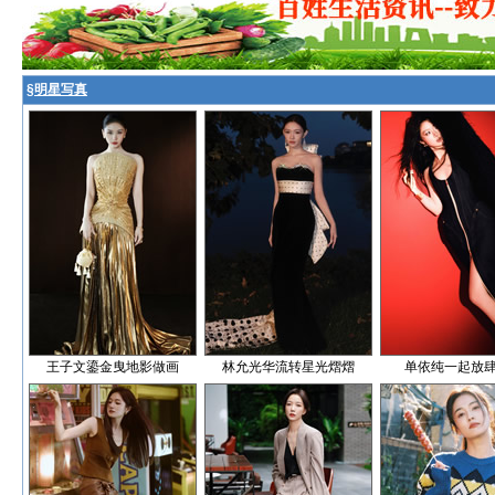
§
明星写真
王子文鎏金曳地影做画
林允光华流转星光熠熠
单依纯一起放