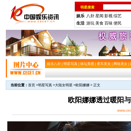
明星搜索
娱乐
八卦
星闻
影视
综艺
生活
游玩
美食
百味
便民
娱乐八卦
|
明星写真
|
体坛美图
|
香车美女
|
网络美女
|
当前位置：
首页
>
明星写真
>
大陆女明星
>
欧阳娜娜
> 正文
欧阳娜娜透过暖阳与
www.cec