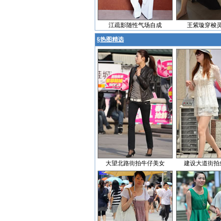
江疏影随性气场自成
王紫璇穿梭
§
热图精选
大望北路街拍牛仔美女
建设大道街拍