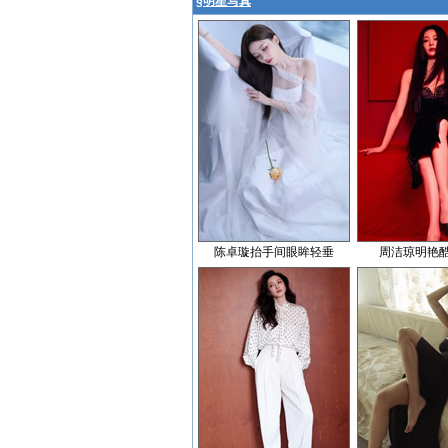
§
明星写真
陈卓璇抬手间眼眸轻垂
周洁琼明艳