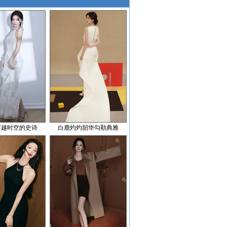
穿越时空的史诗
白鹿灼灼韶华勾勒典雅