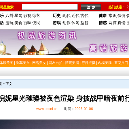
明星搜索
热门搜索：
乐
八卦
星闻
影视
综艺
历史
现代
近代
古代
健康
常识
保健
活
游玩
美食
百味
便民
游戏
动作
休闲
益智
情感
网摘
真情
体坛美图
|
香车美女
|
网络美女
|
网友自拍
|
漂亮美眉
|
行行摄摄
|
名模美腿
|
五花八门
妮
> 正文
倪妮星光璀璨被夜色渲染 身披战甲暗夜前
www.cecet.cn
时间：
2026-01-06