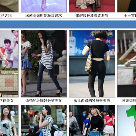
灵动之境
宋茜高光时刻极致追求
张碧晨释放温柔遐想
王玉雯
丝袜美女
街拍的纤细好身材美女
长江西路的紧身裤美眉
苏州街