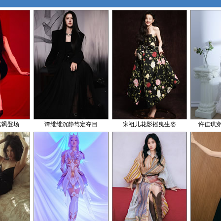
酷飒登场
谭维维沉静笃定夺目
宋祖儿花影摇曳生姿
许佳琪