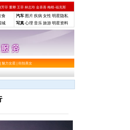
刘芳菲
董卿
王菲
林志玲
金喜善
梅根-福克斯
饮食
汽车
图片
疾病
女性
明星隐私
围城
写真
心理
音乐
旅游
明星资料
|
魅力女星
|
街拍美女
行