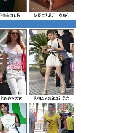
风格自由切换
杨幂仿佛展开一卷画布
拍的好身材美女
街拍连衣短裙丝袜美女