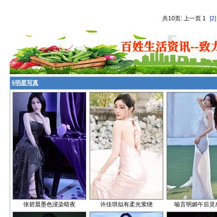
共10页: 上一页 1
[2]
§
明星写真
张碧晨墨色浸染暗夜
许佳琪似有柔光萦绕
喻言明媚午后灵