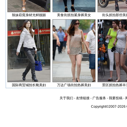
辣妹窈窕身材光鲜靓丽
美食街抓拍紧身裤美女
街头抓拍那些美
国际商贸城拍长靴美妇
万达广场街拍热裤美妇
景区抓拍热裤丰
关于我们
-
友情链接
-
广告服务
-
我要投稿
-
Copyright©2007-2026