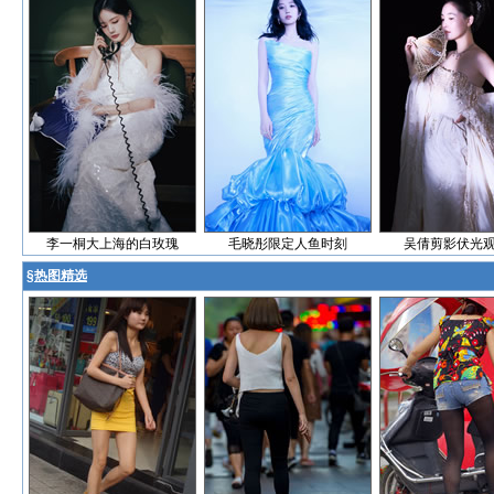
李一桐大上海的白玫瑰
毛晓彤限定人鱼时刻
吴倩剪影伏光
§
热图精选