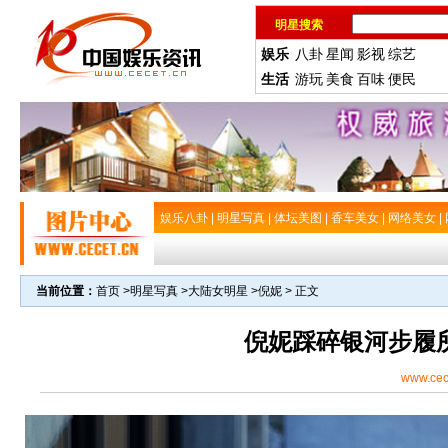
明星搜索
娱乐
八卦
星闻
影视
综艺
生活
游玩
美食
百味
便民
娱乐八卦
|
明星写真
|
体坛美图
|
香车美女
|
网络美女
|
当前位置：
首页
>
明星写真
>
大陆女明星
>
倪妮
> 正文
倪妮踩碎银河步履所
www.cec