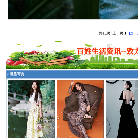
共11页: 上一页 1
[2]
[
§
明星写真