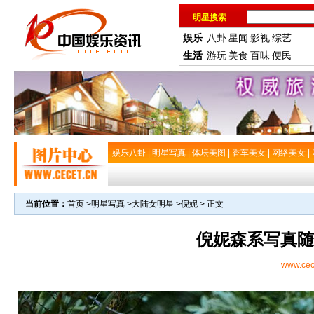
明星搜索
娱乐
八卦
星闻
影视
综艺
生活
游玩
美食
百味
便民
娱乐八卦
|
明星写真
|
体坛美图
|
香车美女
|
网络美女
|
当前位置：
首页
>
明星写真
>
大陆女明星
>
倪妮
> 正文
倪妮森系写真随
www.cec