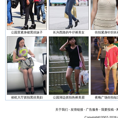
公园里紧身裙黑丝妹子
长兴西路的牛仔裤美女
街拍紧身针织长
侯机大厅抓拍黑丝美妇
公园湖边抓拍热裤美眉
夜晚广场街拍短
关于我们
-
友情链接
-
广告服务
-
我要投稿
-
Copyright©2007-2026