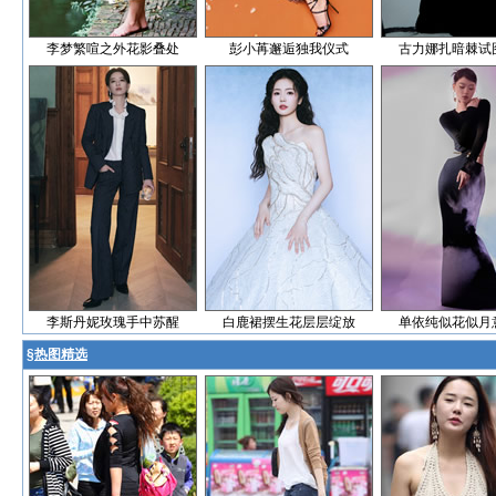
李梦繁喧之外花影叠处
彭小苒邂逅独我仪式
古力娜扎暗棘试
李斯丹妮玫瑰手中苏醒
白鹿裙摆生花层层绽放
单依纯似花似月
§
热图精选