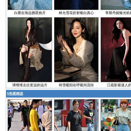
白鹿在海边拥星抱月
林允雪花折射银白真心
李斯丹妮银光机
谭维维去往更远的远方
韩雪暖阳在呼吸间流转
江疏影最迷人
§
热图精选