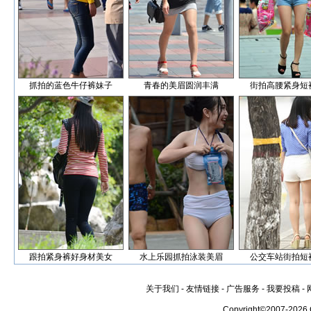
抓拍的蓝色牛仔裤妹子
青春的美眉圆润丰满
街拍高腰紧身短
跟拍紧身裤好身材美女
水上乐园抓拍泳装美眉
公交车站街拍短
关于我们
-
友情链接
-
广告服务
-
我要投稿
-
Copyright©2007-2026