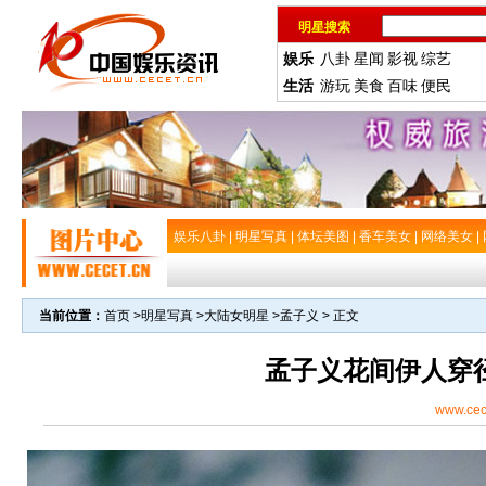
明星搜索
娱乐
八卦
星闻
影视
综艺
生活
游玩
美食
百味
便民
娱乐八卦
|
明星写真
|
体坛美图
|
香车美女
|
网络美女
|
当前位置：
首页
>
明星写真
>
大陆女明星
>
孟子义
> 正文
孟子义花间伊人穿
www.cec