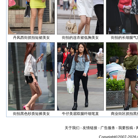
丹凤西街抓拍短裙美女
街拍的连衣裙低胸美女
街拍的长细腿气
街拍黑色纱质短裤美女
牛仔美眉双腿纤细笔直
商业街区抓拍黑
关于我们
-
友情链接
-
广告服务
-
我要投稿
-
Copyright©2007-2026