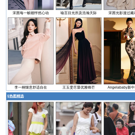
宋茜每一帧都怦然心动
喻言目光所及浩瀚天际
宋茜光影漫过藏
李一桐惬意舒适自在
王玉雯尽显优雅锋芒
Angelababy
§
热图精选