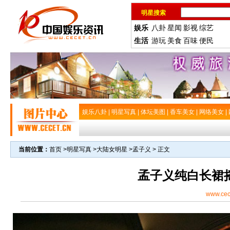
明星搜索
娱乐
八卦
星闻
影视
综艺
生活
游玩
美食
百味
便民
娱乐八卦
|
明星写真
|
体坛美图
|
香车美女
|
网络美女
|
当前位置：
首页
>
明星写真
>
大陆女明星
>
孟子义
> 正文
孟子义纯白长裙
www.cec