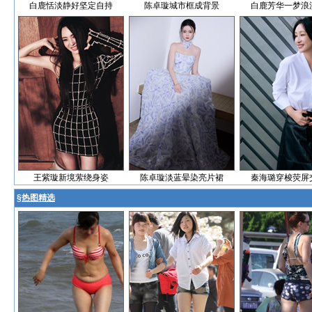
白鹿恬淡静好坚定自持
陈卓璇城市框成背景
白鹿芳华一梦浪
王紫璇新境萦绕身姿
陈卓璇淡蓝晕染亮片裙
秦海璐穿梭荧屏
§
热图精选