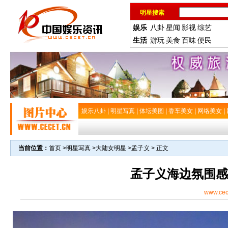
明星搜索
娱乐
八卦
星闻
影视
综艺
生活
游玩
美食
百味
便民
娱乐八卦
|
明星写真
|
体坛美图
|
香车美女
|
网络美女
|
当前位置：
首页
>
明星写真
>
大陆女明星
>
孟子义
> 正文
孟子义海边氛围感
www.cec