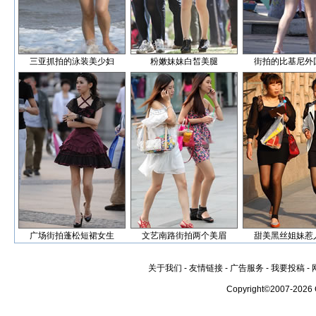
三亚抓拍的泳装美少妇
粉嫩妹妹白皙美腿
街拍的比基尼外
广场街拍蓬松短裙女生
文艺南路街拍两个美眉
甜美黑丝姐妹惹
关于我们
-
友情链接
-
广告服务
-
我要投稿
-
Copyright©2007-2026