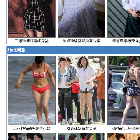
王紫璇新境萦绕身姿
陈卓璇淡蓝晕染亮片裙
秦海璐穿梭荧屏
§
热图精选
三亚抓拍的泳装美少妇
粉嫩妹妹白皙美腿
街拍的比基尼外