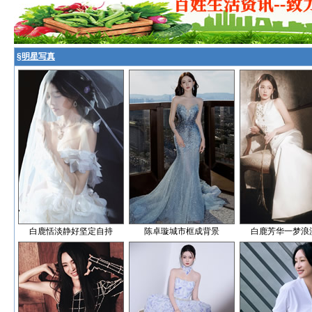
§
明星写真
白鹿恬淡静好坚定自持
陈卓璇城市框成背景
白鹿芳华一梦浪