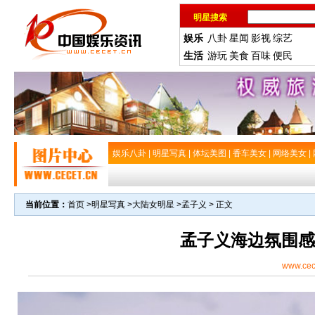
明星搜索
娱乐
八卦
星闻
影视
综艺
生活
游玩
美食
百味
便民
娱乐八卦
|
明星写真
|
体坛美图
|
香车美女
|
网络美女
|
当前位置：
首页
>
明星写真
>
大陆女明星
>
孟子义
> 正文
孟子义海边氛围感
www.cec