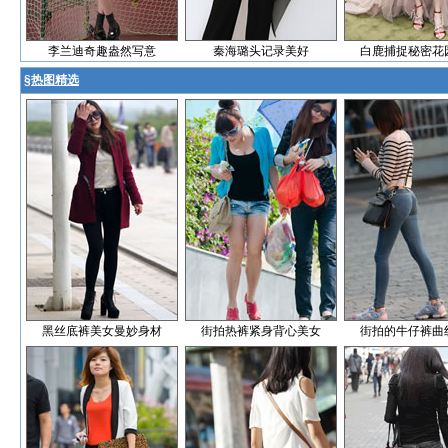
李兰迪奇趣盎然写意
秦海璐头记录美好
白鹿捕捉秘密花
§
热图精选
黑丝底裤美女曼妙身材
街拍热裤紧身背心美女
街拍的牛仔裤曲