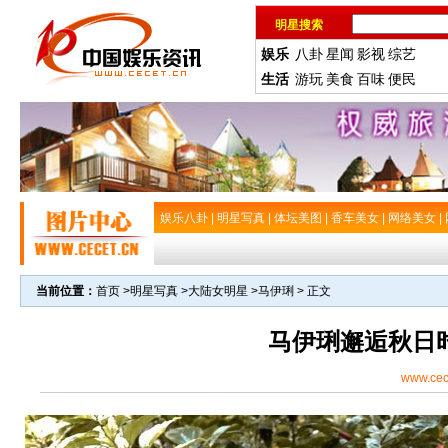
明星搜索
娱乐
八卦
星闻
影视
综艺
生活
游玩
美食
百味
便民
娱乐八卦
|
明星写真
|
体坛美图
|
香车美女
|
网络美女
|
当前位置：
首页
>
明星写真
>
大陆女明星
>
马伊琍
> 正文
马伊琍邂逅秋日
www.cec