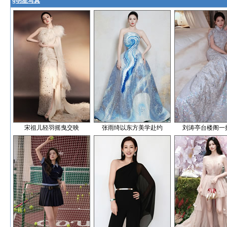
§
明星写真
宋祖儿轻羽摇曳交映
张雨绮以东方美学赴约
刘涛亭台楼阁一