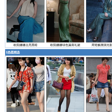
欧阳娜娜点亮黑暗
欧阳娜娜绿色漏肩礼裙
周笔畅溯洄光
§
热图精选