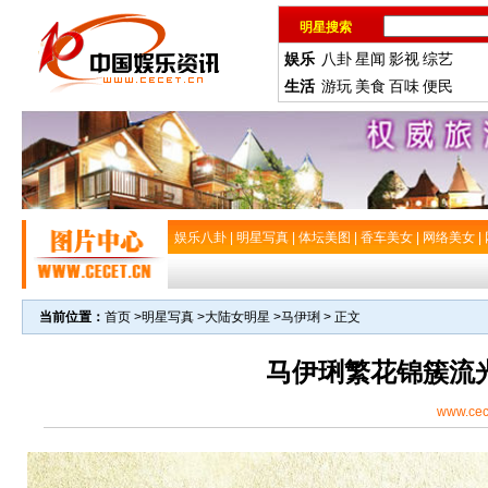
明星搜索
娱乐
八卦
星闻
影视
综艺
生活
游玩
美食
百味
便民
娱乐八卦
|
明星写真
|
体坛美图
|
香车美女
|
网络美女
|
当前位置：
首页
>
明星写真
>
大陆女明星
>
马伊琍
> 正文
马伊琍繁花锦簇流
www.cec