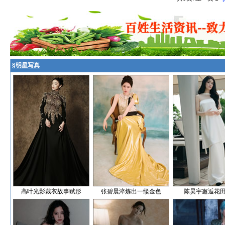
§
明星写真
高叶光影裁衣故事赋形
张碧晨淬炼出一缕金色
陈昊宇邂逅花