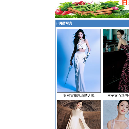
§
明星写真
谢可寅织就绮梦之境
王子文心动与