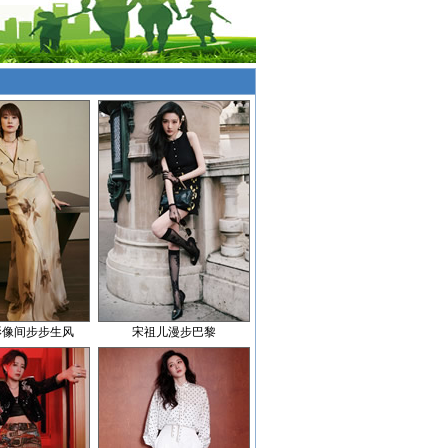
影像间步步生风
宋祖儿漫步巴黎