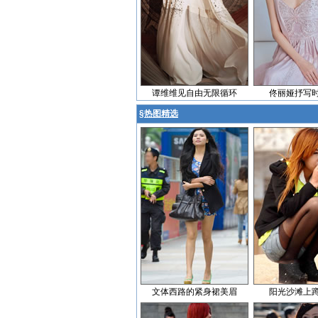
谭维维见自由无限循环
佟丽娅抒写
§
热图精选
文体西路的紧身裙美眉
阳光沙滩上