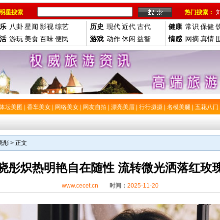
明星搜索
热门搜索：
乐
八卦
星闻
影视
综艺
历史
现代
近代
古代
健康
常识
保健
活
游玩
美食
百味
便民
游戏
动作
休闲
益智
情感
网摘
真情
体坛美图
|
香车美女
|
网络美女
|
网友自拍
|
漂亮美眉
|
行行摄摄
|
名模美腿
|
五花八门
晓彤
> 正文
晓彤炽热明艳自在随性 流转微光洒落红玫
www.cecet.cn
时间：
2025-11-20