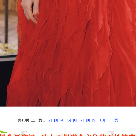
共10页: 上一页 1
[2]
[3]
[4]
[5]
[6]
[7]
[8]
[9]
[10]
下一页