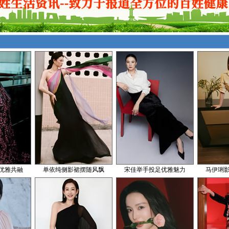
优雅共融
单依纯侧影裙摆随风飘
宋佳举手投足优雅魅力
马伊琍