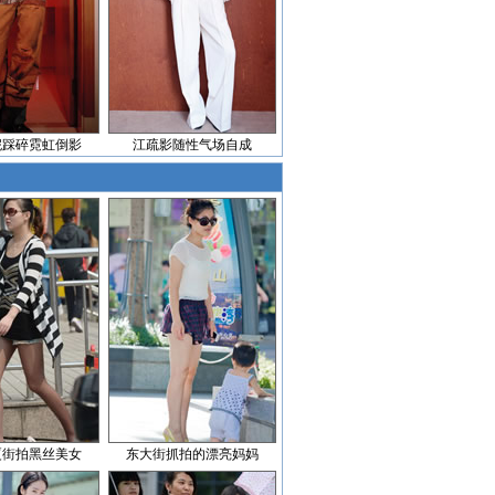
妮踩碎霓虹倒影
江疏影随性气场自成
厦街拍黑丝美女
东大街抓拍的漂亮妈妈