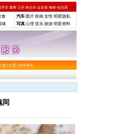
刘芳菲
董卿
王菲
林志玲
金喜善
梅根-福克斯
饮食
汽车
图片
疾病
女性
明星隐私
围城
写真
心理
音乐
旅游
明星资料
|
魅力女星
|
街拍美女
瑰间