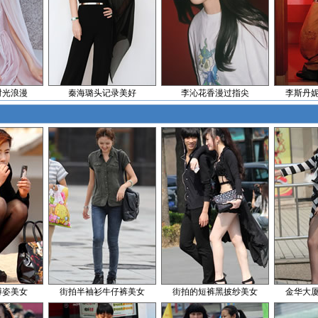
时光浪漫
秦海璐头记录美好
李沁花香漫过指尖
李斯丹
蹲姿美女
街拍半袖衫牛仔裤美女
街拍的短裤黑披纱美女
金华大