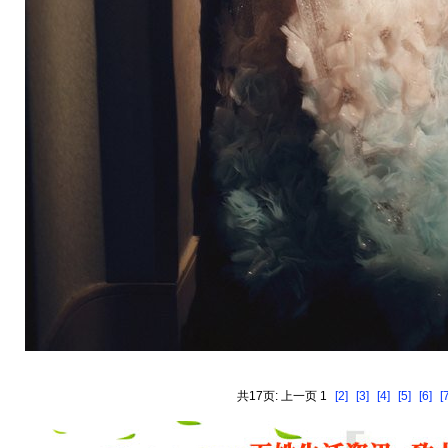
共17页: 上一页 1
[2]
[3]
[4]
[5]
[6]
[