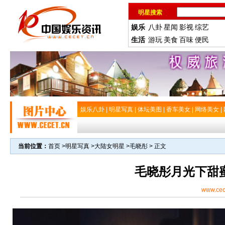
明星搜索
娱乐
八卦
星闻
影视
综艺
生活
游玩
美食
百味
便民
娱乐八卦
|
明星写真
|
体坛美图
|
香车美女
|
网络美女
|
当前位置：
首页
>
明星写真
>
大陆女明星
>
毛晓彤
> 正文
毛晓彤月光下甜
www.cec