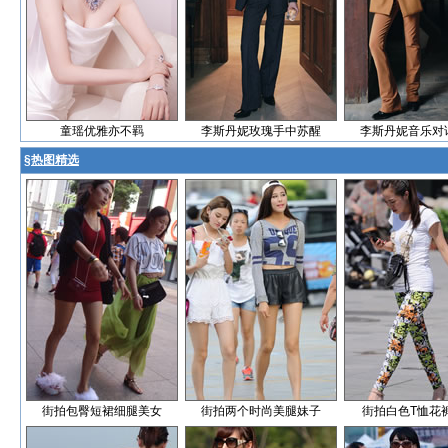
童瑶优雅亦不羁
李斯丹妮玫瑰手中苏醒
李斯丹妮音乐对
§
热图精选
街拍包臀短裙细腿美女
街拍两个时尚美腿妹子
街拍白色T恤花