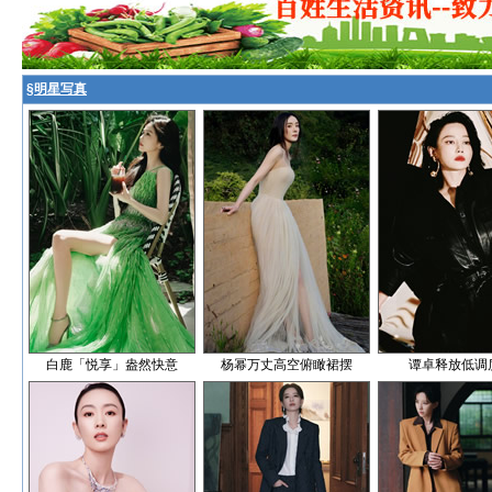
§
明星写真
白鹿「悦享」盎然快意
杨幂万丈高空俯瞰裙摆
谭卓释放低调