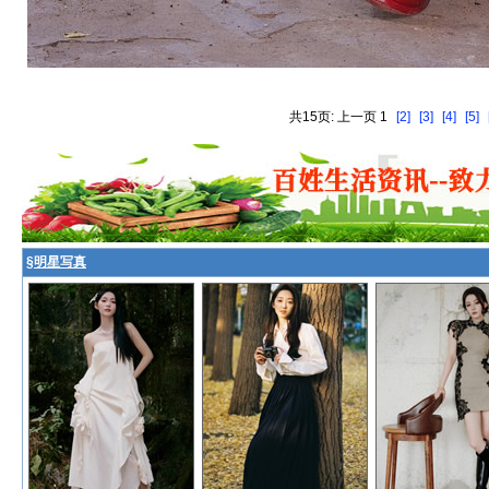
共15页: 上一页 1
[2]
[3]
[4]
[5]
§
明星写真