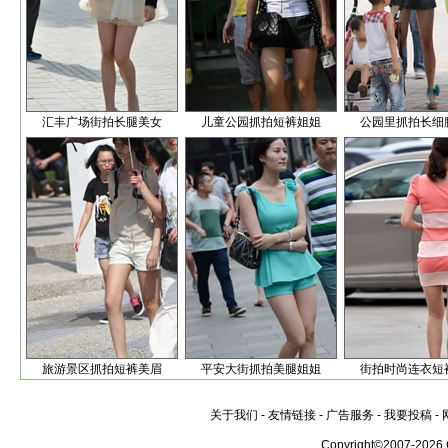
汇丰广场街拍长腿美女
儿童公园抓拍短裤姐姐
公园里抓拍长细
旅游景区抓拍短裤美眉
平安大街抓拍美腿姐姐
街拍时尚连衣短
关于我们
-
友情链接
-
广告服务
-
我要投稿
-
Copyright©2007-2026