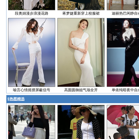
段奥娟漫步浪漫花路
蒋梦婕重新穿上校服裙
迪丽热巴闲静自
喻言心情摇摆屏蔽信号
高圆圆御姐气场全开
单依纯暗夜中自
§
热图精选