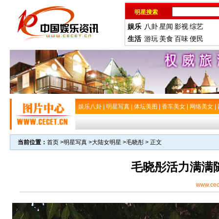
明星搜索
娱乐
八卦
星闻
影视
综艺
生活
游玩
美食
百味
便民
娱乐八卦
|
明星写真
|
体坛美图
|
香车美女
|
网络美女
|
当前位置：
首页
>
明星写真
>
大陆女明星
>
毛晓彤
> 正文
毛晓彤活力满满
www.cec