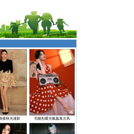
身披秋光漫影
毛晓彤暖光氤氲复古风