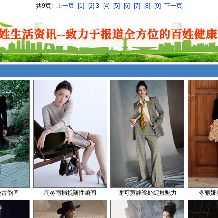
共9页:
上一页
[1]
[2]
3
[4]
[5]
[6]
[7]
[8]
[9]
下一页
染古韵间
周冬雨捕捉随性瞬间
谢可寅静谧处绽放魅力
佟丽娅