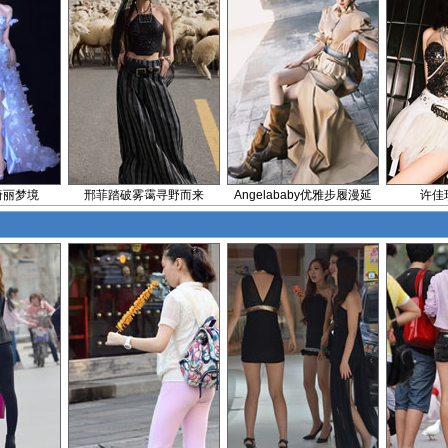
绮丽梦境
邢菲踏破雾霭寻野而来
Angelababy优雅步履漫延
许佳