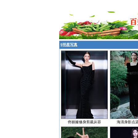
§
明星写真
佟丽娅修身剪裁从容
海清身影点