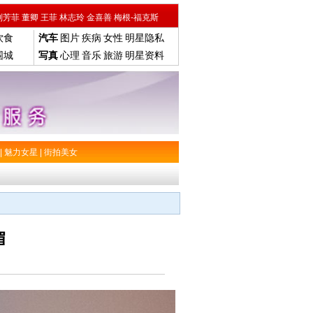
刘芳菲
董卿
王菲
林志玲
金喜善
梅根-福克斯
饮食
汽车
图片
疾病
女性
明星隐私
围城
写真
心理
音乐
旅游
明星资料
|
魅力女星
|
街拍美女
媚