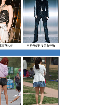
琪怦然映梦
李斯丹妮银发黑衣登场