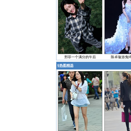
邢菲一个满分的午后
陈卓璇游曳
§
热图精选