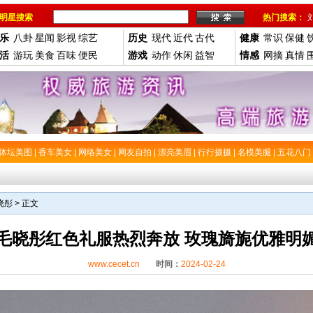
明星搜索
热门搜索：
乐
八卦
星闻
影视
综艺
历史
现代
近代
古代
健康
常识
保健
活
游玩
美食
百味
便民
游戏
动作
休闲
益智
情感
网摘
真情
体坛美图
|
香车美女
|
网络美女
|
网友自拍
|
漂亮美眉
|
行行摄摄
|
名模美腿
|
五花八门
晓彤
> 正文
毛晓彤红色礼服热烈奔放 玫瑰旖旎优雅明
www.cecet.cn
时间：
2024-02-24