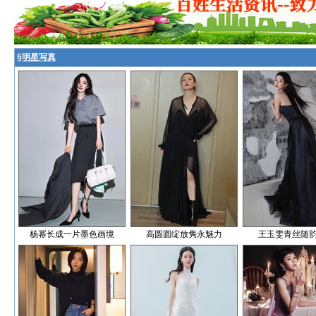
§
明星写真
杨幂长成一片墨色画境
高圆圆绽放隽永魅力
王玉雯青丝随