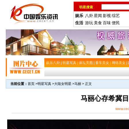
明星搜索
娱乐
八卦
星闻
影视
综艺
生活
游玩
美食
百味
便民
娱乐八卦
|
明星写真
|
体坛美图
|
香车美女
|
网络美女
|
当前位置：
首页
>
明星写真
>
大陆女明星
>
马丽
> 正文
马丽心存希冀目
www.cec