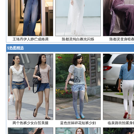
王珞丹伊人静伫成格调
陈都灵纯白粼光闪烁
陈都灵变身暗
§
热图精选
两个热裤少女白皙美腿
蓝色丝袜碎花短裤少妇
临泉路街拍紧身