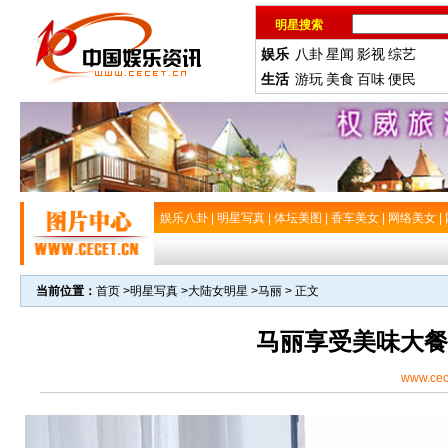
明星搜索
娱乐
八卦
星闻
影视
综艺
生活
游玩
美食
百味
便民
娱乐八卦
|
明星写真
|
体坛美图
|
香车美女
|
网络美女
|
当前位置：
首页
>
明星写真
>
大陆女明星
>
马丽
> 正文
马丽享受美味大餐
www.cec