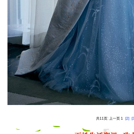
共11页: 上一页 1
[2]
[