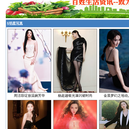
§
明星写真
周洁琼绽放温婉芳华
杨超越银光瀑闪裙时尚
金晨梦幻之地动