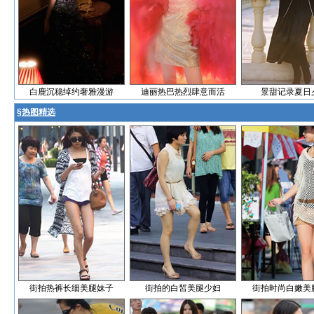
白鹿沉稳绰约奢雅漫游
迪丽热巴热烈肆意而活
景甜记录夏日
§
热图精选
街拍热裤长细美腿妹子
街拍的白皙美腿少妇
街拍时尚白嫩美