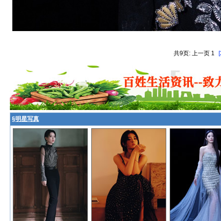
共9页: 上一页 1
[
§
明星写真