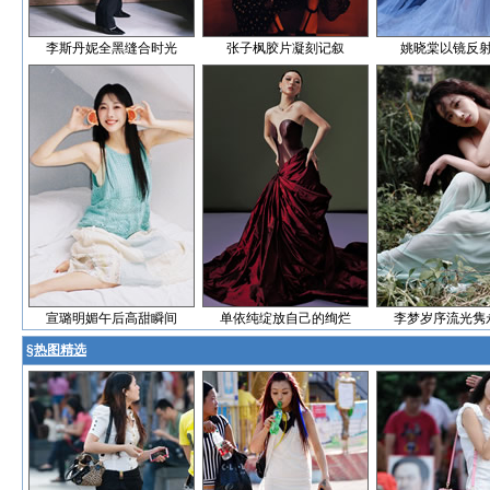
李斯丹妮全黑缝合时光
张子枫胶片凝刻记叙
姚晓棠以镜反
宣璐明媚午后高甜瞬间
单依纯绽放自己的绚烂
李梦岁序流光隽
§
热图精选