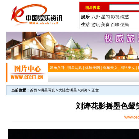
明星搜索
娱乐
八卦
星闻
影视
综艺
生活
游玩
美食
百味
便民
娱乐八卦
|
明星写真
|
体坛美图
|
香车美女
|
网络美女
|
当前位置：
首页
>
明星写真
>
大陆女明星
>
刘涛
> 正文
刘涛花影摇墨色颦笑
www.cec