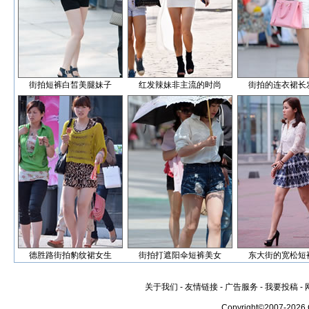
街拍短裤白皙美腿妹子
红发辣妹非主流的时尚
街拍的连衣裙长
德胜路街拍豹纹裙女生
街拍打遮阳伞短裤美女
东大街的宽松短
关于我们
-
友情链接
-
广告服务
-
我要投稿
-
Copyright©2007-2026