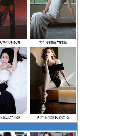
火热氛围飙升
赵今麦纯白与纯棉
羽翼流光溢彩
唐艺昕优雅风姿自溢