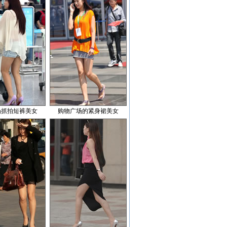
场抓拍短裤美女
购物广场的紧身裙美女