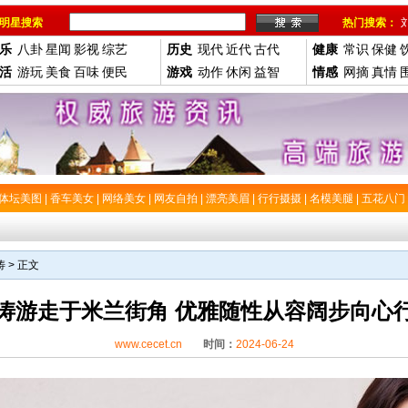
明星搜索
热门搜索：
乐
八卦
星闻
影视
综艺
历史
现代
近代
古代
健康
常识
保健
活
游玩
美食
百味
便民
游戏
动作
休闲
益智
情感
网摘
真情
体坛美图
|
香车美女
|
网络美女
|
网友自拍
|
漂亮美眉
|
行行摄摄
|
名模美腿
|
五花八门
涛
> 正文
涛游走于米兰街角 优雅随性从容阔步向心
www.cecet.cn
时间：
2024-06-24