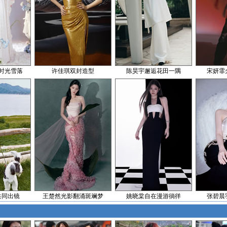
时光雪落
许佳琪双封造型
陈昊宇邂逅花田一隅
宋妍霏
共同出镜
王楚然光影翻涌斑斓梦
姚晓棠自在漫游徜徉
张碧晨