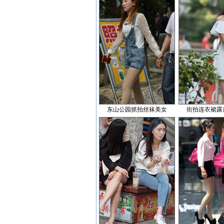
东山公园抓拍丝袜美女
街拍连衣裙露