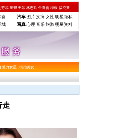
刘芳菲
董卿
王菲
林志玲
金喜善
梅根-福克斯
饮食
汽车
图片
疾病
女性
明星隐私
围城
写真
心理
音乐
旅游
明星资料
|
魅力女星
|
街拍美女
行走