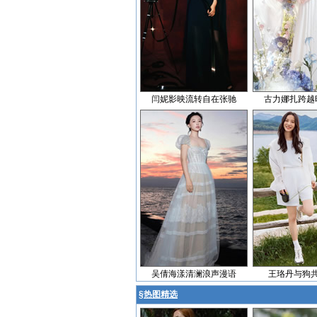
闫妮影映流转自在张驰
古力娜扎跨越
吴倩海漾清澜浪声漫语
王珞丹与狗
§
热图精选