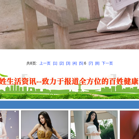
共8页:
上一页
[1]
[2]
[3]
[4]
[5]
6
[7]
[8]
下一页