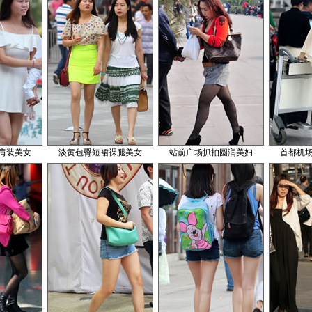
肩装美女
淡黄包臀短裙裸腿美女
站前广场抓拍圆润美妇
首都机