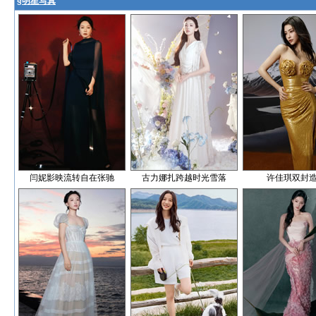
§
明星写真
闫妮影映流转自在张驰
古力娜扎跨越时光雪落
许佳琪双封