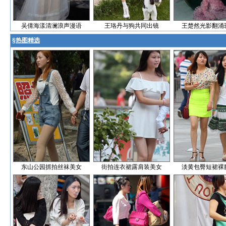
吴倩海漾清澜浪声漫语
王珞丹与狗共同出镜
王楚然光影翻涌
§
热图精选
东山公园抓拍丝袜美女
街拍连衣裙露肩装美女
淡黄包臀短裙裸