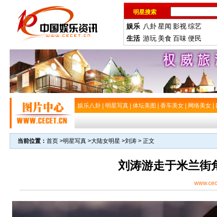
明星搜索
娱乐
八卦
星闻
影视
综艺
生活
游玩
美食
百味
便民
娱乐八卦
|
明星写真
|
体坛美图
|
香车美女
|
网络美女
|
当前位置：
首页
>
明星写真
>
大陆女明星
>
刘涛
> 正文
刘涛游走于米兰街
www.cec