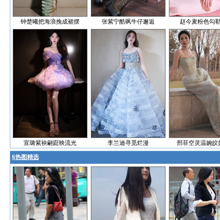
钟楚曦把海浪挽成裙摆
张紫宁酷飒牛仔邂逅
赵今麦粉色勾
宣璐紫袂翩跹映流光
李兰迪寻觅烂漫
邢菲空灵温婉皎
§
热图精选