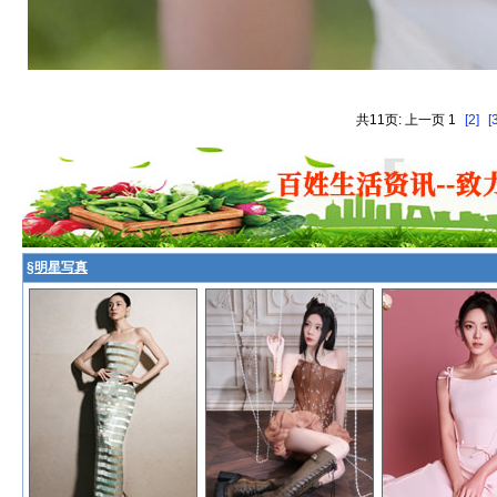
共11页: 上一页 1
[2]
[
§
明星写真