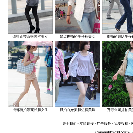
街拍背带西裤黑丝美女
景点抓拍的牛仔裤美女
街拍的喇叭牛仔
成都街拍漂亮长腿女生
抓拍白嫩美腿短裤美眉
万寿公园抓拍美
关于我们
-
友情链接
-
广告服务
-
我要投稿
-
Copyright©2007-2026