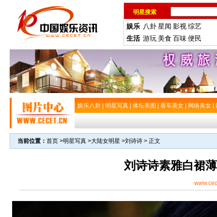
明星搜索
娱乐
八卦
星闻
影视
综艺
生活
游玩
美食
百味
便民
娱乐八卦
|
明星写真
|
体坛美图
|
香车美女
|
网络美女
|
当前位置：
首页
>
明星写真
>
大陆女明星
>
刘诗诗
> 正文
刘诗诗素雅白裙薄
www.cec