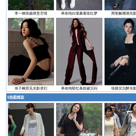
李一桐张扬肆意尽情
单依纯白缎裹着玫红梦
周笔畅溯洄光
张子枫照见光影变幻
单依纯暗红条纹破沉闷
张婧仪沉醉光
§
热图精选