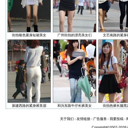
街拍银色紧身短裙美女
广州街拍的漂亮美女们
文艺南路的紧身
新建西路的紧身裤美眉
和兴东路牛仔长裤美女
街拍热裤长腿黑
关于我们
-
友情链接
-
广告服务
-
我要投稿
-
Copyright©2007-2026