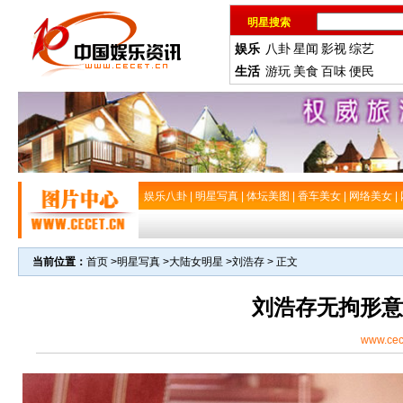
明星搜索
娱乐
八卦
星闻
影视
综艺
生活
游玩
美食
百味
便民
娱乐八卦
|
明星写真
|
体坛美图
|
香车美女
|
网络美女
|
当前位置：
首页
>
明星写真
>
大陆女明星
>
刘浩存
> 正文
刘浩存无拘形意
www.cec