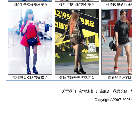
街拍牛仔裤好身材美女
保利广场街拍两个美女
植物园里的丝袜
优雅靓女双腿匀称修长
街拍超短裤黑丝袜美女
青春的美眉圆
关于我们
-
友情链接
-
广告服务
-
我要投稿
-
Copyright©2007-2026