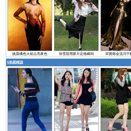
姚晨橘色火焰点亮夜色
张雪迎用胶片定格瞬间
宋茜熔金流泻于
§
热图精选