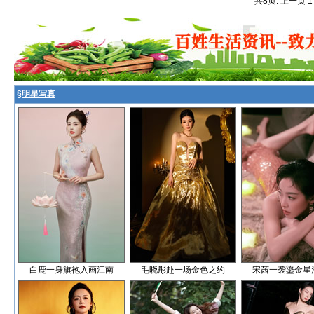
共8页: 上一页 
§
明星写真
白鹿一身旗袍入画江南
毛晓彤赴一场金色之约
宋茜一袭鎏金星