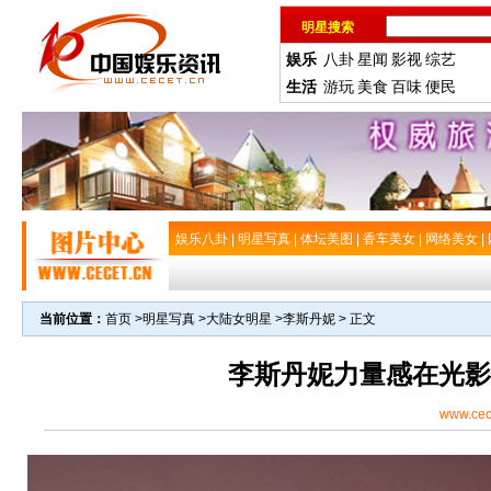
明星搜索
娱乐
八卦
星闻
影视
综艺
生活
游玩
美食
百味
便民
娱乐八卦
|
明星写真
|
体坛美图
|
香车美女
|
网络美女
|
当前位置：
首页
>
明星写真
>
大陆女明星
>
李斯丹妮
> 正文
李斯丹妮力量感在光影
www.cec