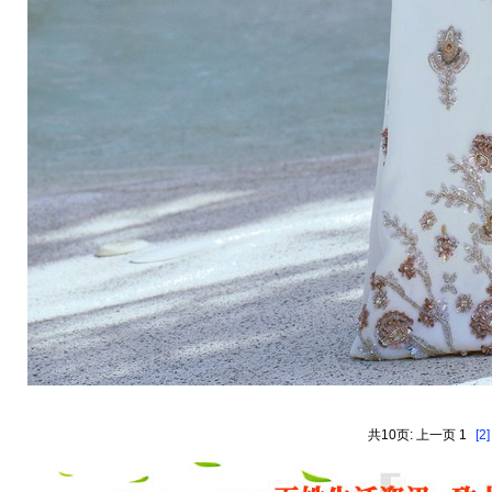
共10页: 上一页 1
[2]