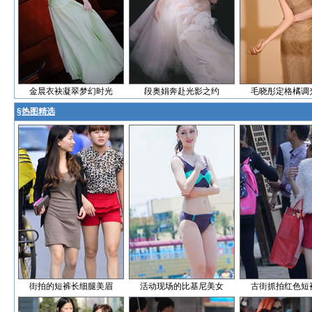
金晨衣袂凝翠梦幻时光
段奥娟奔赴光影之约
毛晓彤定格橘调
§
热图精选
街拍的短裤长细腿美眉
活动现场的比基尼美女
古街抓拍红色短