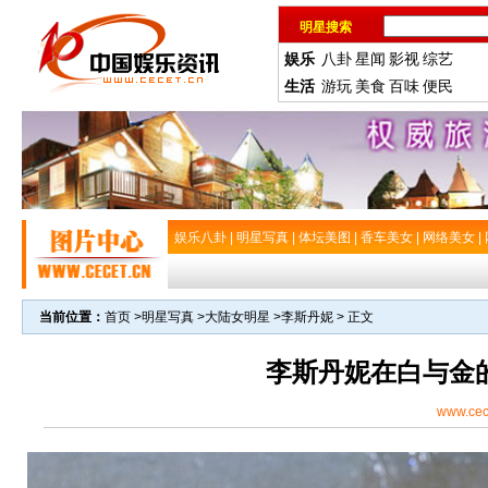
明星搜索
娱乐
八卦
星闻
影视
综艺
生活
游玩
美食
百味
便民
娱乐八卦
|
明星写真
|
体坛美图
|
香车美女
|
网络美女
|
当前位置：
首页
>
明星写真
>
大陆女明星
>
李斯丹妮
> 正文
李斯丹妮在白与金
www.cec