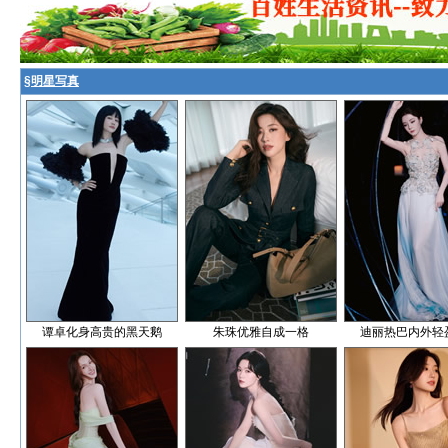
§
明星写真
谭卓化身高贵的黑天鹅
朱珠优雅自成一格
迪丽热巴内外轻