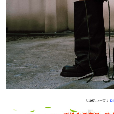
共10页: 上一页 1
[2]