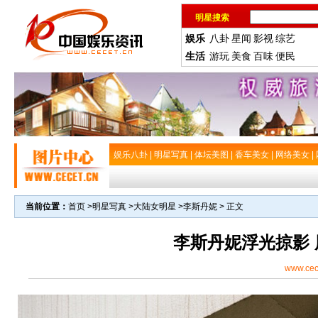
明星搜索
娱乐
八卦
星闻
影视
综艺
生活
游玩
美食
百味
便民
娱乐八卦
|
明星写真
|
体坛美图
|
香车美女
|
网络美女
|
当前位置：
首页
>
明星写真
>
大陆女明星
>
李斯丹妮
> 正文
李斯丹妮浮光掠影
www.cec