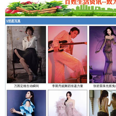
§
明星写真
万茜定格生动瞬间
李斯丹妮舞蹈传递力量
张碧晨珠光摇曳