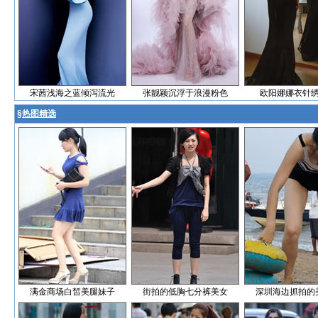
宋茜浅海之蓝倾泻流光
张靓颖沉浮于浪漫粉色
欧阳娜娜衣针
§
热图精选
满金商场白皙美腿妹子
街拍的低胸七分裤美女
深圳海边抓拍的