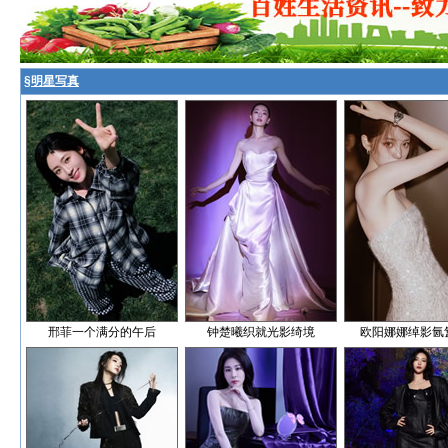
§
明星写真
邢菲一个满分的午后
钟楚曦织就光影绮境
欧阳娜娜绰影氤