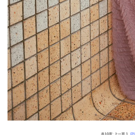
共10页: 上一页 1
[2]