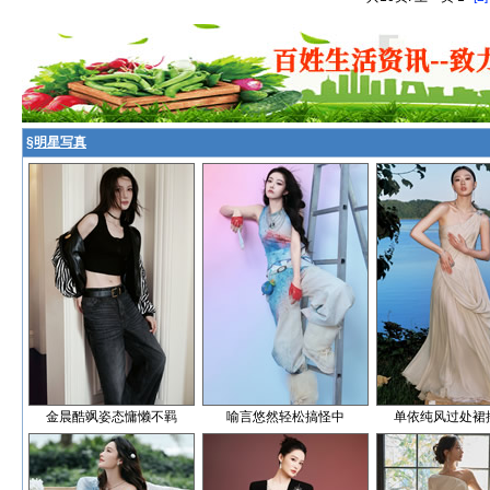
§
明星写真
金晨酷飒姿态慵懒不羁
喻言悠然轻松搞怪中
单依纯风过处裙