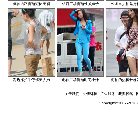
体育西路街拍短裙美眉
站前广场街拍长腿妹子
公园里抓拍紧身
海边抓拍牛仔裤美少妇
电信广场街拍时尚小妹
街拍的热裤长卷
关于我们
-
友情链接
-
广告服务
-
我要投稿
-
Copyright©2007-2026