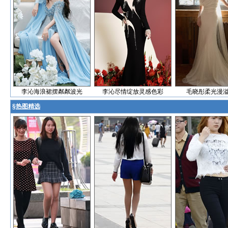
李沁海浪裙摆粼粼波光
李沁尽情绽放灵感色彩
毛晓彤柔光漫
§
热图精选