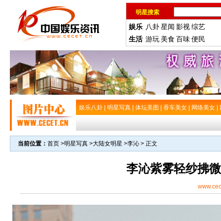
明星搜索
娱乐
八卦
星闻
影视
综艺
生活
游玩
美食
百味
便民
娱乐八卦
|
明星写真
|
体坛美图
|
香车美女
|
网络美女
|
当前位置：
首页
>
明星写真
>
大陆女明星
>
李沁
> 正文
李沁紫雾轻纱拂微
www.cec