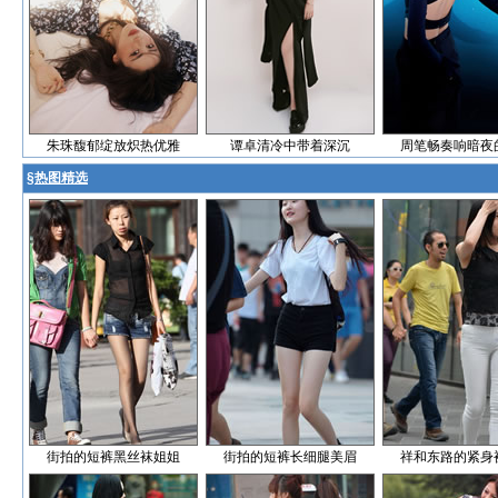
朱珠馥郁绽放炽热优雅
谭卓清冷中带着深沉
周笔畅奏响暗夜
§
热图精选
街拍的短裤黑丝袜姐姐
街拍的短裤长细腿美眉
祥和东路的紧身