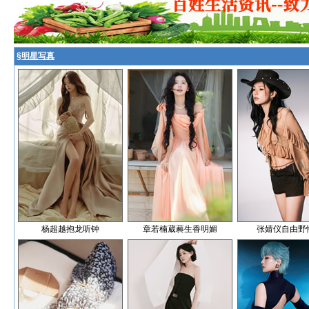
§
明星写真
杨超越抱龙听钟
章若楠葳蕤生香明媚
张婧仪自由野