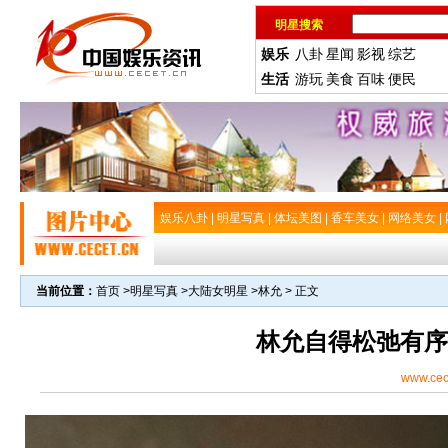
明星搜索
娱乐
八卦
星闻
影视
综艺
生活
游玩
美食
百味
便民
娱乐八卦
|
明星写真
|
体坛美图
|
香车美女
|
网络美女
|
当前位置：
首页
>
明星写真
>
大陆女明星
>
林允
> 正文
林允自得松弛有序
www.cec