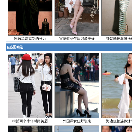
宋茜黑是克制的张力
宣璐惬意午后记录美好
钟楚曦把海浪挽
§
热图精选
街拍两个牛仔时尚美眉
外国洋女狂野装束
海边抓拍连体泳