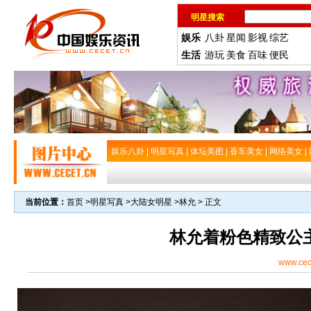
明星搜索
娱乐
八卦
星闻
影视
综艺
生活
游玩
美食
百味
便民
娱乐八卦
|
明星写真
|
体坛美图
|
香车美女
|
网络美女
|
当前位置：
首页
>
明星写真
>
大陆女明星
>
林允
> 正文
林允着粉色精致公
www.cec