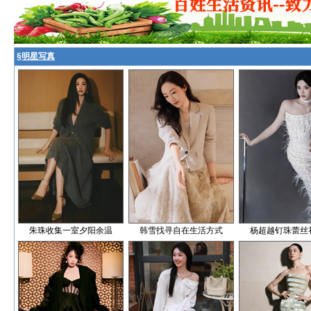
§
明星写真
朱珠收集一室夕阳余温
韩雪找寻自在生活方式
杨超越钉珠蕾丝