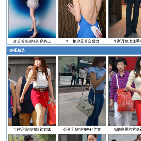
唐艺昕璀璨银河穿身上
李一桐冰蓝百合盛放
李斯丹妮玫瑰手
§
热图精选
车站东街抓拍短裙妹妹
公交车站抓拍牛仔美女
东鹏商厦的紧身