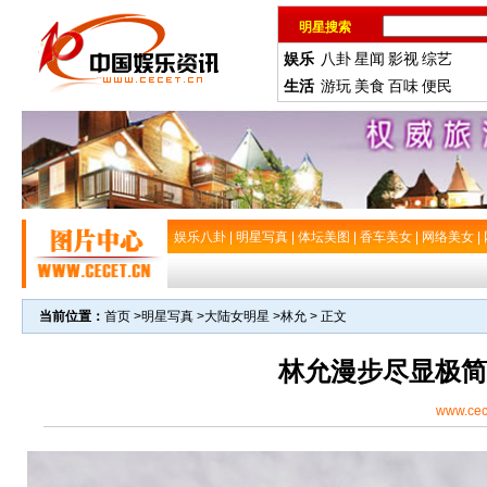
明星搜索
娱乐
八卦
星闻
影视
综艺
生活
游玩
美食
百味
便民
娱乐八卦
|
明星写真
|
体坛美图
|
香车美女
|
网络美女
|
当前位置：
首页
>
明星写真
>
大陆女明星
>
林允
> 正文
林允漫步尽显极简
www.cec