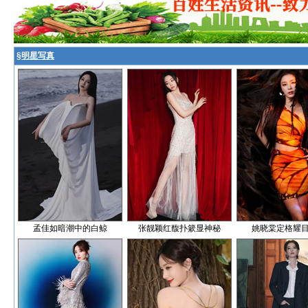
§
明星写真
孟佳如暗潮中的白鲸
张靓颖红馥扑簌显神秘
姚晓棠定格耀