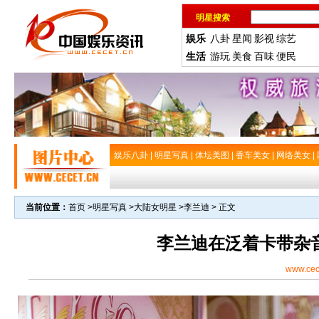
明星搜索
娱乐
八卦
星闻
影视
综艺
生活
游玩
美食
百味
便民
娱乐八卦
|
明星写真
|
体坛美图
|
香车美女
|
网络美女
|
当前位置：
首页
>
明星写真
>
大陆女明星
>
李兰迪
> 正文
李兰迪在泛着卡带杂
www.cec