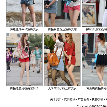
海边抓拍牛仔热裤美女
街拍粉色宽边热裤美眉
柳河街抓拍紧身
街拍红色短裤白皙妹子
大学东街抓拍丝袜美女
南新街抓拍的短
关于我们
-
友情链接
-
广告服务
-
我要投稿
-
Copyright©2007-2026