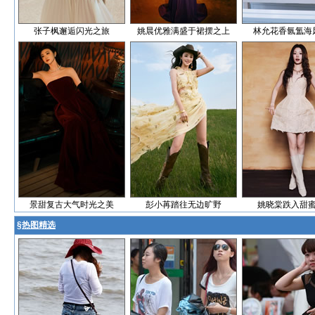
张子枫邂逅闪光之旅
姚晨优雅满盛于裙摆之上
林允花香氤氲海
景甜复古大气时光之美
彭小苒踏往无边旷野
姚晓棠跌入甜
§
热图精选