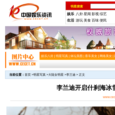
明星搜索
娱乐
八卦
星闻
影视
综艺
生活
游玩
美食
百味
便民
娱乐八卦
|
明星写真
|
体坛美图
|
香车美女
|
网络美女
|
当前位置：
首页
>
明星写真
>
大陆女明星
>
李兰迪
> 正文
李兰迪开启什刹海冰
www.cec