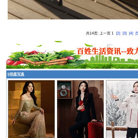
共14页: 上一页 1
[2]
[3]
[4]
[
§
明星写真