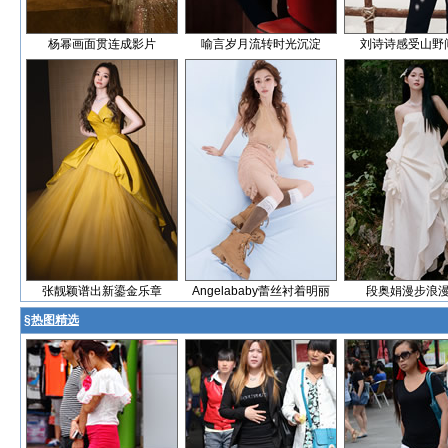
杨幂画面贯连成影片
喻言岁月流转时光沉淀
刘诗诗感受山野
张靓颖谱出新鎏金乐章
Angelababy蕾丝衬着明丽
段奥娟漫步浪
§
热图精选