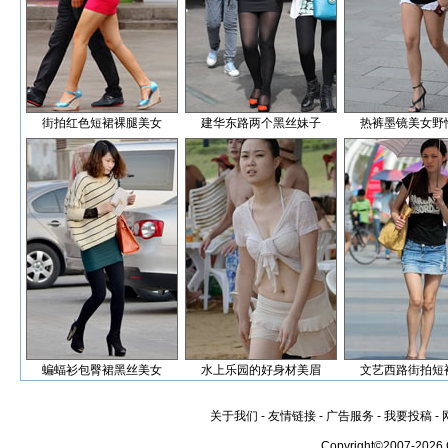
街拍红色短裙裸腿美女
建华东路两个黑丝妹子
热裤墨镜美女野
蝙蝠衫包臀裙黑丝美女
水上乐园的好身材美眉
文艺西路街拍短
关于我们
-
友情链接
-
广告服务
-
我要投稿
-
Copyright©2007-2026