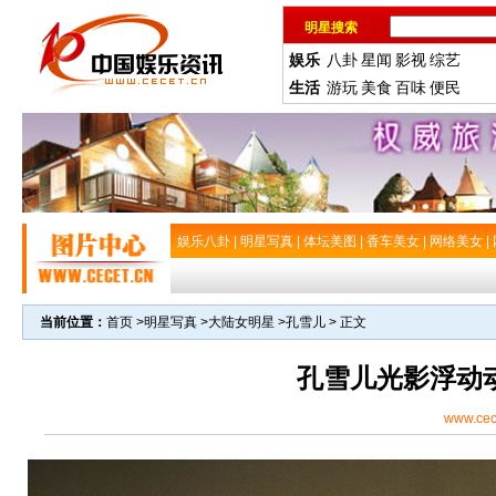
明星搜索
娱乐
八卦
星闻
影视
综艺
生活
游玩
美食
百味
便民
娱乐八卦
|
明星写真
|
体坛美图
|
香车美女
|
网络美女
|
当前位置：
首页
>
明星写真
>
大陆女明星
>
孔雪儿
> 正文
孔雪儿光影浮动
www.cec