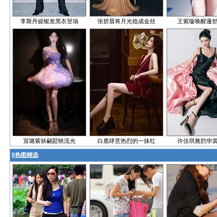
李斯丹妮银发黑衣登场
张碧晨将月光捻成金丝
王紫璇唤醒蓬
宣璐紫袂翩跹映流光
白鹿肆意热烈的一抹红
许佳琪雅韵华
§
热图精选