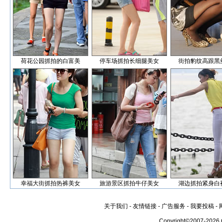
荷花公园抓拍的白富美
停车场抓拍长细腿美女
街拍豹纹高跟黑
幸福大街抓拍热裤美女
旅游景区抓拍牛仔美女
湖边抓拍紧身白
关于我们
-
友情链接
-
广告服务
-
我要投稿
-
Copyright©2007-2026