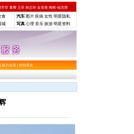
刘芳菲
董卿
王菲
林志玲
金喜善
梅根-福克斯
饮食
汽车
图片
疾病
女性
明星隐私
围城
写真
心理
音乐
旅游
明星资料
|
魅力女星
|
街拍美女
辉