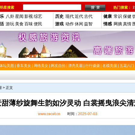
明星搜索
热门搜索：
乐
八卦
星闻
影视
综艺
历史
现代
近代
古代
健康
常识
保健
活
游玩
美食
百味
便民
游戏
动作
休闲
益智
情感
网摘
真情
体坛美图
|
香车美女
|
网络美女
|
网友自拍
|
漂亮美眉
|
行行摄摄
|
名模美腿
|
五花八门
甜
> 正文
景甜薄纱旋舞生韵如汐灵动 白裳摇曳浪尖清
www.cecet.cn
时间：
2025-07-03