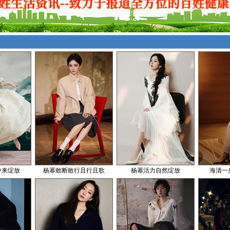
中来绽放
杨幂敢断敢行且行且歌
杨幂活力自然绽放
海清一