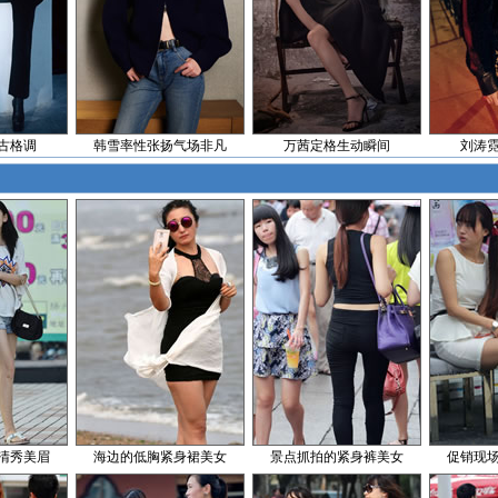
古格调
韩雪率性张扬气场非凡
万茜定格生动瞬间
刘涛
清秀美眉
海边的低胸紧身裙美女
景点抓拍的紧身裤美女
促销现