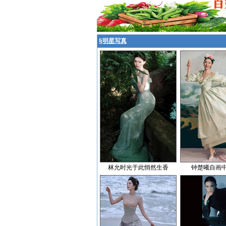
§
明星写真
林允时光于此悄然生香
钟楚曦自画