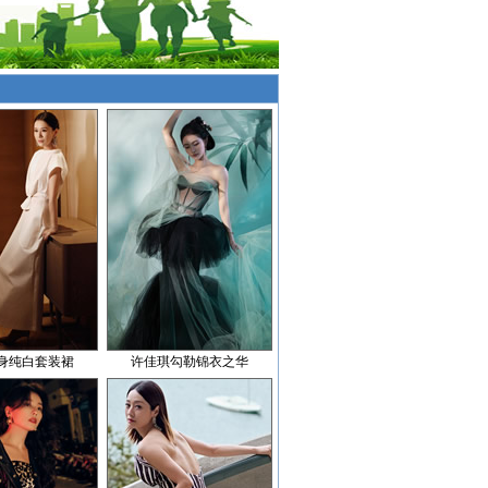
身纯白套装裙
许佳琪勾勒锦衣之华