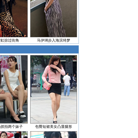
霓虹掠过街角
马伊琍步入海滨绮梦
场抓拍两个妹子
包臀短裙美女凸显腿形