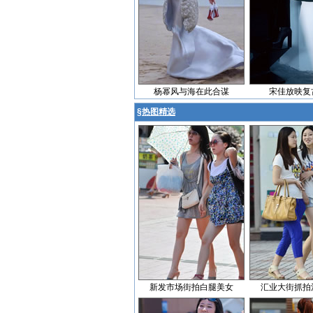
杨幂风与海在此合谋
宋佳放映复
§
热图精选
新发市场街拍白腿美女
汇业大街抓拍