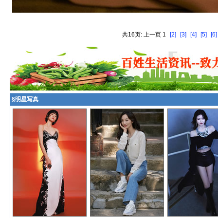
共16页: 上一页 1
[2]
[3]
[4]
[5]
[6]
§
明星写真