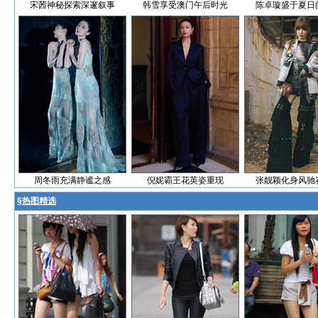
宋茜神秘探索深邃叙事
韩雪享受澳门午后时光
陈卓璇盛于夏日
周冬雨充满静谧之感
倪妮霸王花英姿重现
张靓颖化身风驰
§
热图精选