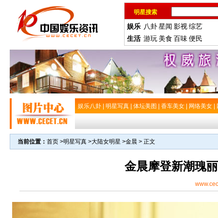
明星搜索
娱乐
八卦
星闻
影视
综艺
生活
游玩
美食
百味
便民
娱乐八卦
|
明星写真
|
体坛美图
|
香车美女
|
网络美女
|
当前位置：
首页
>
明星写真
>
大陆女明星
>
金晨
> 正文
金晨摩登新潮瑰丽
www.cec