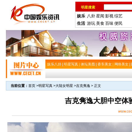
明星搜索
娱乐
八卦
星闻
影视
综艺
生活
游玩
美食
百味
便民
娱乐八卦
|
明星写真
|
体坛美图
|
香车美女
|
网络美女
|
当前位置：
首页
>
明星写真
>
大陆女明星
>
吉克隽逸
> 正文
吉克隽逸大胆中空体
www.cec