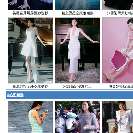
吴谨言薄展露曼妙逸影
包上恩星空跌落裙摆
张雪迎黑天鹅临
白鹿纯粹至臻萃取曼妙
宋茜高定湿发女王
段奥娟轻抚温
§
热图精选