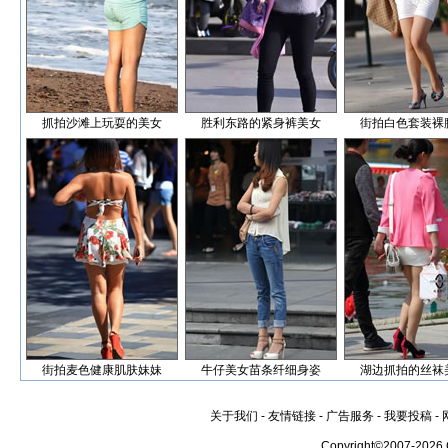
抓拍沙滩上玩耍的美女
胜利东路的紧身裤美女
街拍白色套装裸
街拍麦色健康肌肤妹妹
牛仔美女苗条纤细身姿
湖边抓拍的丝袜
关于我们
-
友情链接
-
广告服务
-
我要投稿
-
Copyright©2007-2026