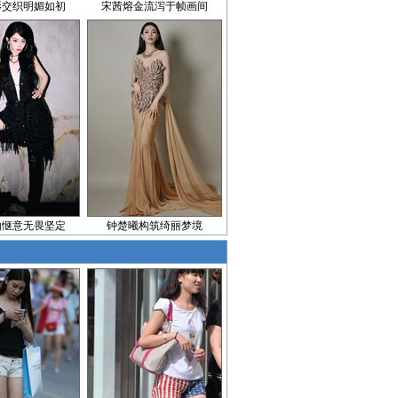
影交织明媚如初
宋茜熔金流泻于帧画间
由惬意无畏坚定
钟楚曦构筑绮丽梦境