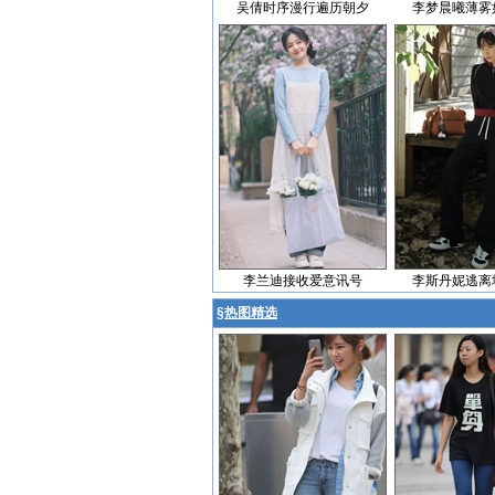
吴倩时序漫行遍历朝夕
李梦晨曦薄雾
李兰迪接收爱意讯号
李斯丹妮逃离
§
热图精选