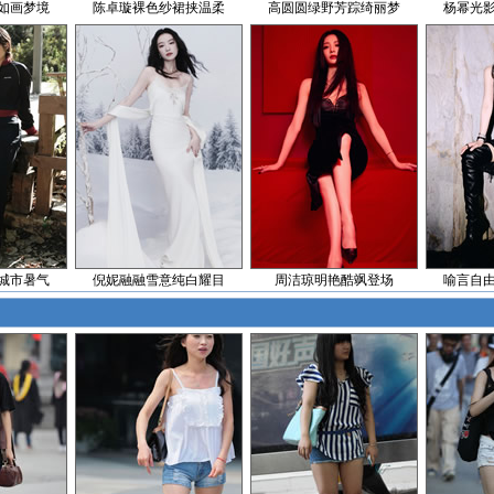
如画梦境
陈卓璇裸色纱裙挟温柔
高圆圆绿野芳踪绮丽梦
杨幂光
城市暑气
倪妮融融雪意纯白耀目
周洁琼明艳酷飒登场
喻言自