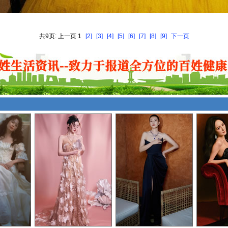
共9页: 上一页 1
[2]
[3]
[4]
[5]
[6]
[7]
[8]
[9]
下一页