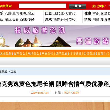
明星搜索
热门搜索：
乐
八卦
星闻
影视
综艺
历史
现代
近代
古代
健康
常识
保健
活
游玩
美食
百味
便民
游戏
动作
休闲
益智
情感
网摘
真情
体坛美图
|
香车美女
|
网络美女
|
网友自拍
|
漂亮美眉
|
行行摄摄
|
名模美腿
|
五花八门
克隽逸
> 正文
吉克隽逸黄色拖尾长裙 眼眸含情气质优雅迷
www.cecet.cn
时间：
2024-06-07