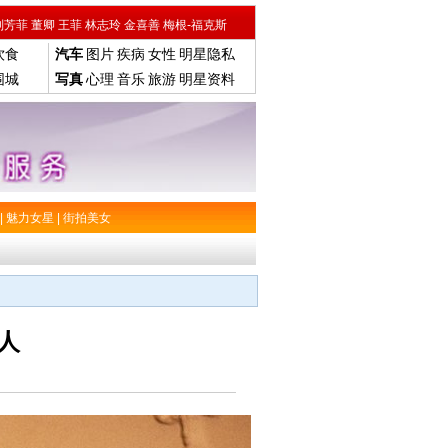
刘芳菲
董卿
王菲
林志玲
金喜善
梅根-福克斯
饮食
汽车
图片
疾病
女性
明星隐私
围城
写真
心理
音乐
旅游
明星资料
|
魅力女星
|
街拍美女
人