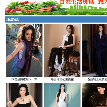
§
明星写真
张雪迎闯进烟火日常
喻言绝美公主提裙
倪妮霸王花英