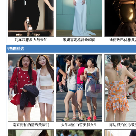
刘亦菲想象力与未知
宋妍霏定格静逸瞬间
迪丽热巴优雅复
§
热图精选
南京街拍的清秀美眉们
大学城的白皙美腿女生
海边抓拍的泳装