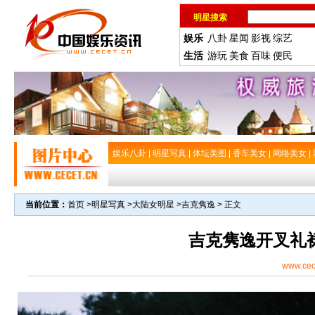
明星搜索
娱乐
八卦
星闻
影视
综艺
生活
游玩
美食
百味
便民
娱乐八卦
|
明星写真
|
体坛美图
|
香车美女
|
网络美女
|
当前位置：
首页
>
明星写真
>
大陆女明星
>
吉克隽逸
> 正文
吉克隽逸开叉礼
www.cec