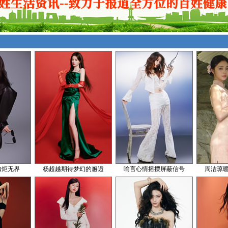
如炬无界
杨超越期待梦幻的邂逅
喻言心情摇摆屏蔽信号
周洁琼