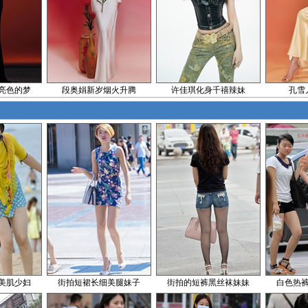
亮色的梦
段奥娟新岁烟火升腾
许佳琪化身千禧辣妹
孔雪
美肌少妇
街拍短裙长细美腿妹子
街拍的短裤黑丝袜妹妹
白色热