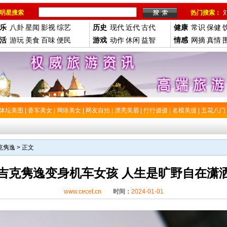
明星搜索
热门搜索：
乐
八卦
星闻
影视
综艺
历史
现代
近代
古代
健康
常识
保健
活
游玩
美食
百味
便民
游戏
动作
休闲
益智
情感
网摘
真情
体坛美图
|
香车美女
|
网络美女
|
网友自拍
|
漂亮美眉
|
行行摄摄
|
名模美腿
|
五花八门
克隽逸
> 正文
吉克隽逸变身机车女孩 人生是旷野自在潇
www.cecet.cn
时间：
2024-01-01