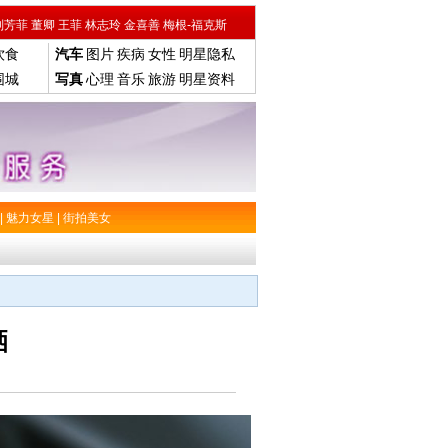
刘芳菲
董卿
王菲
林志玲
金喜善
梅根-福克斯
饮食
汽车
图片
疾病
女性
明星隐私
围城
写真
心理
音乐
旅游
明星资料
|
魅力女星
|
街拍美女
洒