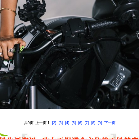
共9页: 上一页 1
[2]
[3]
[4]
[5]
[6]
[7]
[8]
[9]
下一页