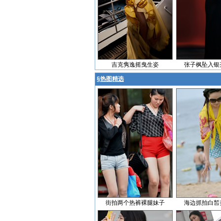
吉克隽逸摇曳生姿
张子枫坠入银
§
热图精选
街拍两个热裤裸腿妹子
海边抓拍白皙