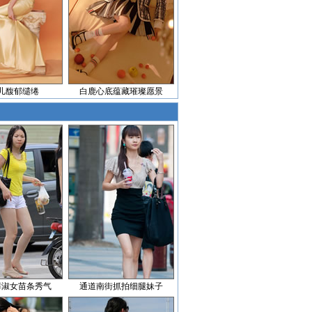
儿馥郁缱绻
白鹿心底蕴藏璀璨愿景
裤淑女苗条秀气
通道南街抓拍细腿妹子