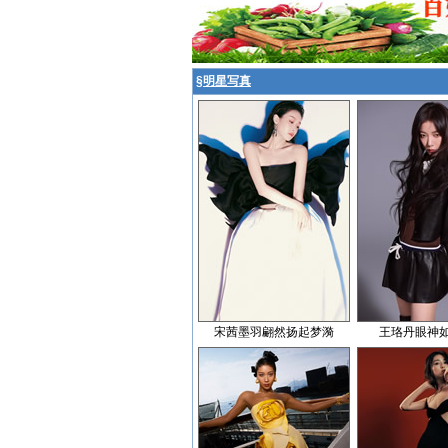
§
明星写真
宋茜墨羽翩然扬起梦漪
王珞丹眼神