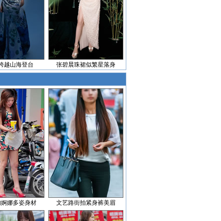
跨越山海登台
张碧晨珠裙似繁星落身
妇婀娜多姿身材
文艺路街拍紧身裤美眉