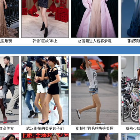
光里璀璨
韩雪“巨款”奉上
赵丽颖进入粉雾梦境
张靓颖
红高美女
武汉街拍的美腿妹子们
街拍打羽毛球热裤美眉
成熟少