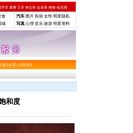
刘芳菲
董卿
王菲
林志玲
金喜善
梅根-福克斯
饮食
汽车
图片
疾病
女性
明星隐私
围城
写真
心理
音乐
旅游
明星资料
|
魅力女星
|
街拍美女
饱和度