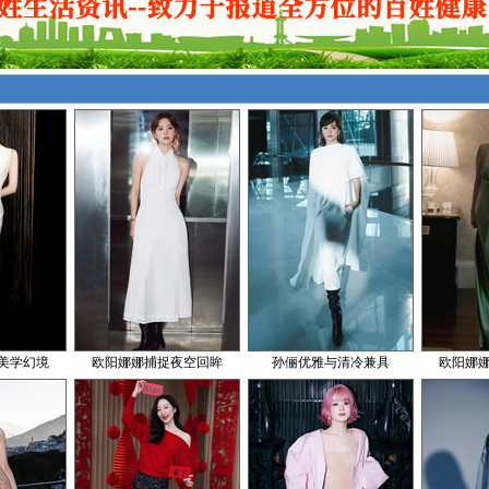
美学幻境
欧阳娜娜捕捉夜空回眸
孙俪优雅与清冷兼具
欧阳娜