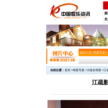
娱
生
娱乐八卦
|
明星写真
|
当前位置：
首页
>
明星写真
>
大陆女明星
>
江
江疏