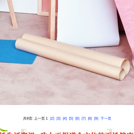
共9页: 上一页 1
[2]
[3]
[4]
[5]
[6]
[7]
[8]
[9]
下一页