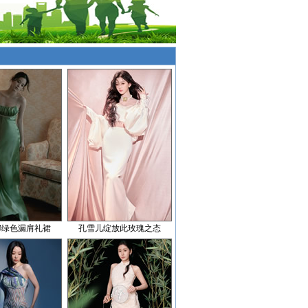
娜绿色漏肩礼裙
孔雪儿绽放此玫瑰之态