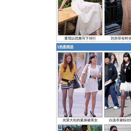
童瑶以优雅写下诗行
刘亦菲在时
§
热图精选
光荣大街的紧身裙美女
白连衣裙棕丝