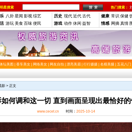
明星搜索
热门搜索：
乐
八卦
星闻
影视
综艺
历史
现代
近代
古代
健康
常识
保健
活
游玩
美食
百味
便民
游戏
动作
休闲
益智
情感
网摘
真情
体坛美图
|
香车美女
|
网络美女
|
网友自拍
|
漂亮美眉
|
行行摄摄
|
名模美腿
|
五花八门
疏影
> 正文
影如何调和这一切 直到画面呈现出最恰好的
www.cecet.cn
时间：
2025-10-14