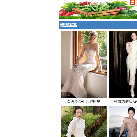
§
明星写真
白鹿享受生活好时光
韩雪踏进流动