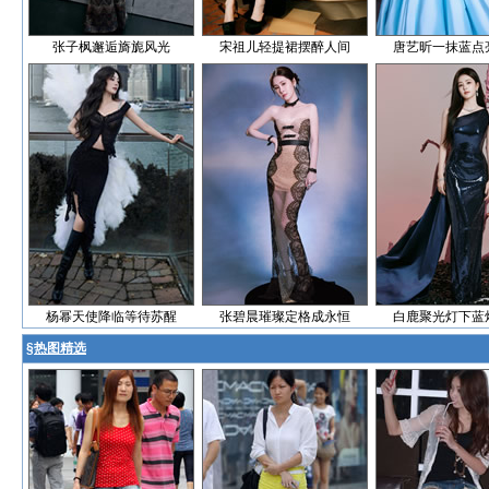
张子枫邂逅旖旎风光
宋祖儿轻提裙摆醉人间
唐艺昕一抹蓝点
杨幂天使降临等待苏醒
张碧晨璀璨定格成永恒
白鹿聚光灯下蓝
§
热图精选