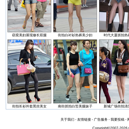
窈窕美妇展现修长双腿
街拍白衬衫热裤美少妇
时代大厦抓拍热
街拍长衫外套黑丝美女
南街抓拍白皙美腿妹子
新城广场街拍清
关于我们
-
友情链接
-
广告服务
-
我要投稿
-
Copyright©2007-2026