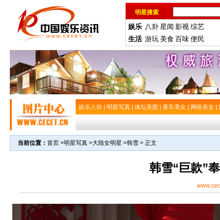
明星搜索
娱乐
八卦
星闻
影视
综艺
生活
游玩
美食
百味
便民
娱乐八卦
|
明星写真
|
体坛美图
|
香车美女
|
网络美女
|
当前位置：
首页
>
明星写真
>
大陆女明星
>
韩雪
> 正文
韩雪“巨款”
www.cec