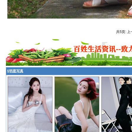
共5页: 上
§
明星写真