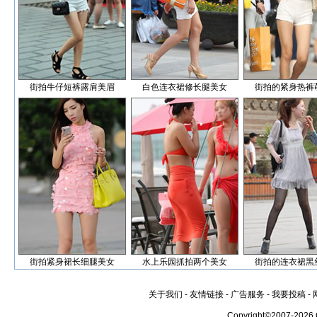
街拍牛仔短裤露肩美眉
白色连衣裙修长腿美女
街拍的紧身热裤
街拍紧身裙长细腿美女
水上乐园抓拍两个美女
街拍的连衣裙黑
关于我们
-
友情链接
-
广告服务
-
我要投稿
-
Copyright©2007-2026