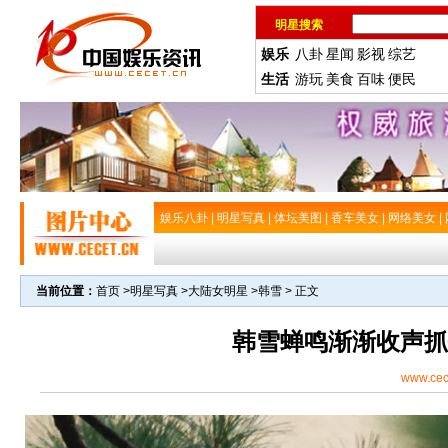
明星搜索
娱乐
八卦
星闻
影视
综艺
生活
游玩
美食
百味
便民
娱乐八卦
|
明星写真
|
体坛美图
|
香车美女
|
网络美女
|
当前位置：
首页
>
明星写真
>
大陆女明星
>
韩雪
> 正文
韩雪蝉鸣渐渐收声抓
www.cec