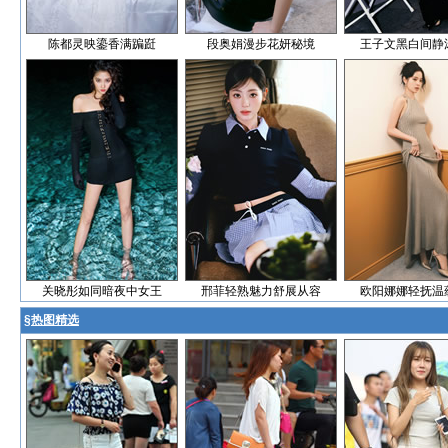
陈都灵映鎏香满蹁跹
段奥娟漫步花妍秘境
王子文黑白间静
关晓彤如同暗夜中女王
邢菲轻熟魅力舒展从容
欧阳娜娜轻抚温
§
热图精选