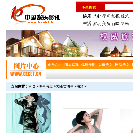
明星搜索
娱乐
八卦
星闻
影视
综艺
生活
游玩
美食
百味
便民
娱乐八卦
|
明星写真
|
体坛美图
|
香车美女
|
网络美女
|
当前位置：
首页
>
明星写真
>
大陆女明星
>
海清
>