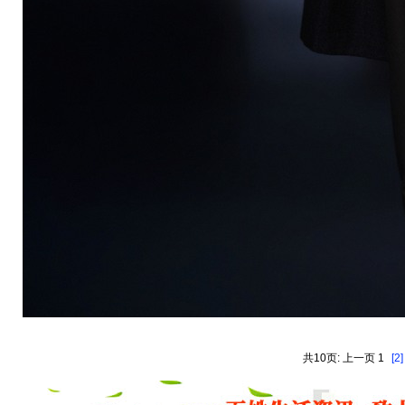
共10页: 上一页 1
[2]