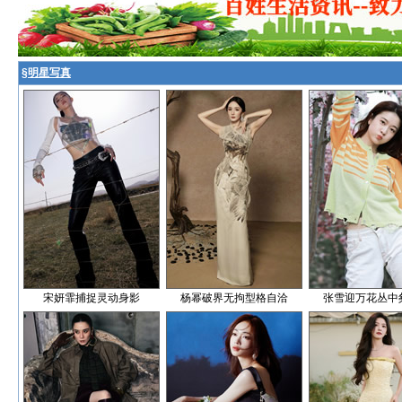
§
明星写真
宋妍霏捕捉灵动身影
杨幂破界无拘型格自洽
张雪迎万花丛中