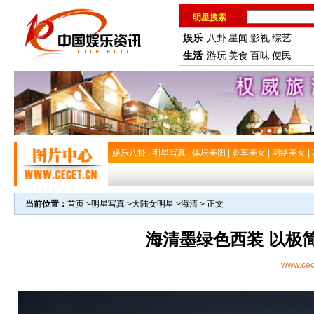
明星搜索
娱乐
八卦
星闻
影视
综艺
生活
游玩
美食
百味
便民
娱乐八卦
|
明星写真
|
体坛美图
|
香车美女
|
网络美女
|
当前位置：
首页
>
明星写真
>
大陆女明星
>
海清
> 正文
海清墨绿色西装 以极
www.cec