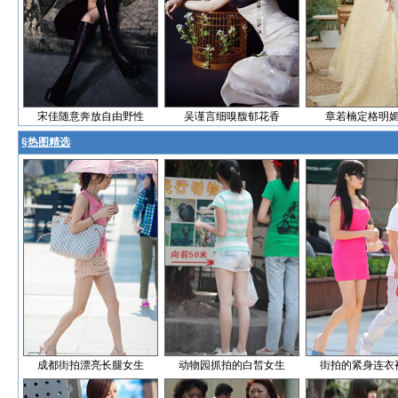
宋佳随意奔放自由野性
吴谨言细嗅馥郁花香
章若楠定格明
§
热图精选
成都街拍漂亮长腿女生
动物园抓拍的白皙女生
街拍的紧身连衣