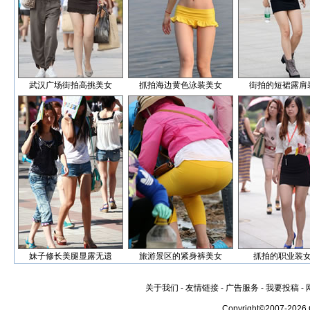
武汉广场街拍高挑美女
抓拍海边黄色泳装美女
街拍的短裙露肩
妹子修长美腿显露无遗
旅游景区的紧身裤美女
抓拍的职业装
关于我们
-
友情链接
-
广告服务
-
我要投稿
-
Copyright©2007-2026