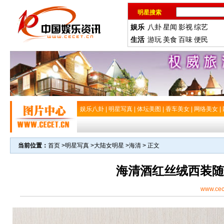
明星搜索
娱乐
八卦
星闻
影视
综艺
生活
游玩
美食
百味
便民
娱乐八卦
|
明星写真
|
体坛美图
|
香车美女
|
网络美女
|
当前位置：
首页
>
明星写真
>
大陆女明星
>
海清
> 正文
海清酒红丝绒西装随
www.cec