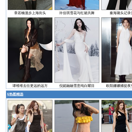
章若楠漫步上海街头
许佳琪雪花与红裙共舞
秦海璐头记录
谭维维去往更远的远方
倪妮融融雪意纯白耀目
欧阳娜娜捕捉夜
§
热图精选