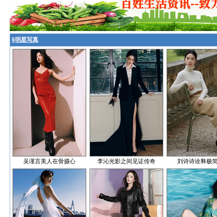
§
明星写真
吴谨言美人在骨摄心
李沁光影之间见证传奇
刘诗诗诠释极