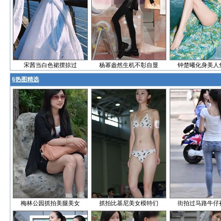
宋茜当白色裙摆掠过
杨幂盎然生机不彰自显
钟楚曦化身美人
§
热图精选
梅林公园抓拍美腿美女
抓拍比基尼美女模特们
街拍过马路牛仔