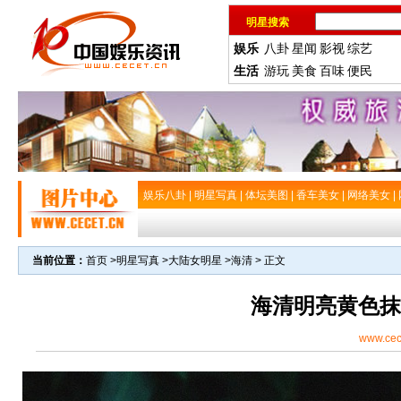
明星搜索
娱乐
八卦
星闻
影视
综艺
生活
游玩
美食
百味
便民
娱乐八卦
|
明星写真
|
体坛美图
|
香车美女
|
网络美女
|
当前位置：
首页
>
明星写真
>
大陆女明星
>
海清
> 正文
海清明亮黄色抹
www.cec