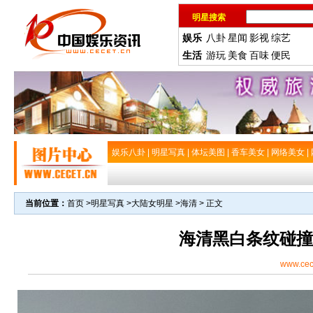
明星搜索
娱乐
八卦
星闻
影视
综艺
生活
游玩
美食
百味
便民
娱乐八卦
|
明星写真
|
体坛美图
|
香车美女
|
网络美女
|
当前位置：
首页
>
明星写真
>
大陆女明星
>
海清
> 正文
海清黑白条纹碰撞
www.cec