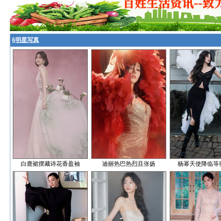
§
明星写真
白鹿裙摆藏诗花香盈袖
迪丽热巴热烈且张扬
杨幂天使降临等