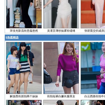
宋佳光影流转意蕴悠然
吴谨言薄纱如雾轻缱绻
张碧晨交织成浪
§
热图精选
解放西街抓拍两个妹妹
街拍短裤白嫩长腿美女
白云西路街拍牛