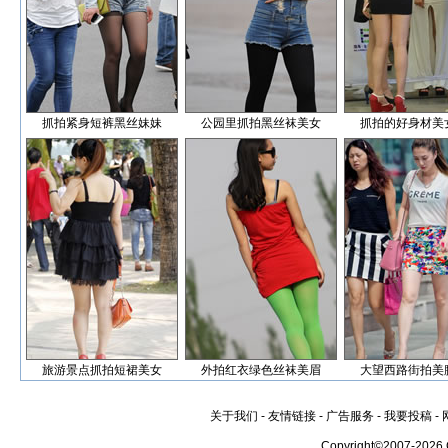
抓拍紧身短裤黑丝妹妹
公园里抓拍黑丝袜美女
抓拍的好身材美
旅游景点抓拍短裙美女
外拍红衣绿色丝袜美眉
大望西路街拍美
关于我们
-
友情链接
-
广告服务
-
我要投稿
-
Copyright©2007-2026