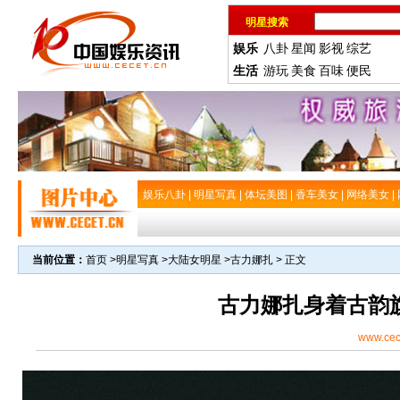
明星搜索
娱乐
八卦
星闻
影视
综艺
生活
游玩
美食
百味
便民
娱乐八卦
|
明星写真
|
体坛美图
|
香车美女
|
网络美女
|
当前位置：
首页
>
明星写真
>
大陆女明星
>
古力娜扎
> 正文
古力娜扎身着古韵
www.cec