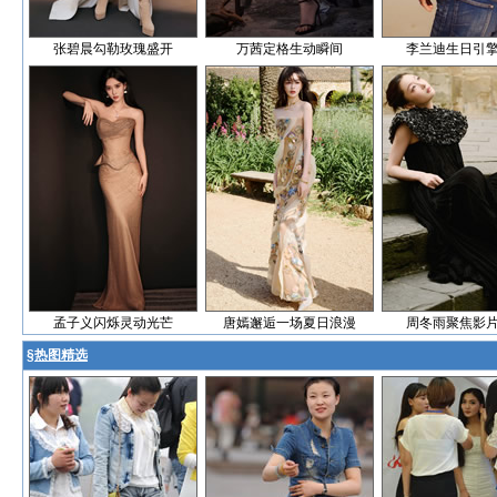
张碧晨勾勒玫瑰盛开
万茜定格生动瞬间
李兰迪生日引
孟子义闪烁灵动光芒
唐嫣邂逅一场夏日浪漫
周冬雨聚焦影
§
热图精选