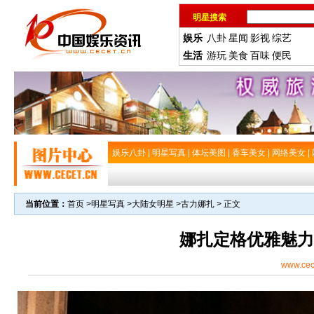
明星搜索
娱乐
八卦
星闻
影视
综艺
生活
游玩
美食
百味
便民
娱乐八卦
|
明星写真
|
体坛美图
|
香车美女
|
网络美女
|
当前位置：
首页
>
明星写真
>
大陆女明星
>
古力娜扎
> 正文
娜扎定格优雅魅力
www.cec