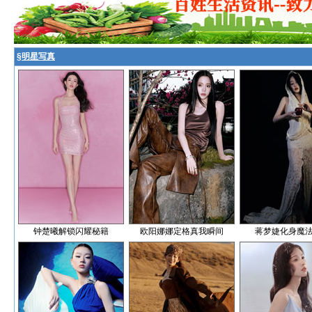
§
明星写真
钟楚曦解锁闪耀秘籍
欧阳娜娜定格真我瞬间
蒋梦婕化身魔