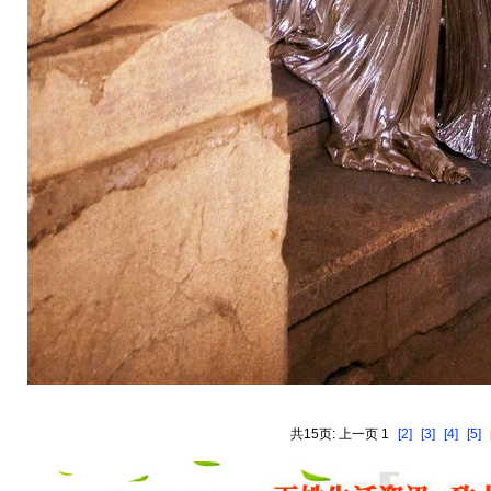
共15页: 上一页 1
[2]
[3]
[4]
[5]