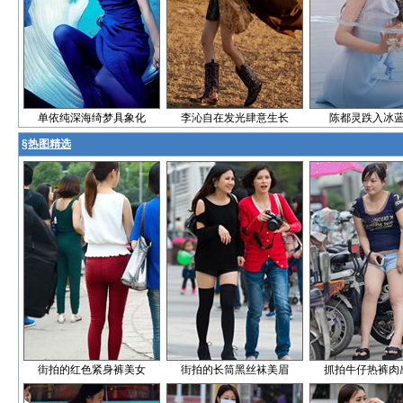
单依纯深海绮梦具象化
李沁自在发光肆意生长
陈都灵跌入冰
§
热图精选
街拍的红色紧身裤美女
街拍的长筒黑丝袜美眉
抓拍牛仔热裤肉